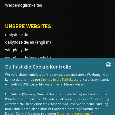
Werbemöglichkeiten
UNSERE WEBSITES
dailydose.de
dailydose.de/en
(english)
wingdaily.de
wingdaily.de/en
(english)
dailydose-shop.de
Du hast die Cookie-Kontrolle
windsurfen-lernen.de
Wir verzichten komplett auf trackende/personalisierte Werbung. Hier
GERMAN
kannst du uns mit einer
Spende in die Kaffekasse
unterstützen, damit
wellenreiten-lernen.de
wir DAILY DOSE weiterhin kostenfrei anbieten können.
ENGLISH
wingsurfen-lernen.de
Um Videos (Youtube, Vimeo), Karten (Google Maps) und Wetterinfos
surfen-lernen.de
(Windfinder) auf unserer Website zu aktivieren, ist deine Zustimmung
foilsurfen.de
erforderlich. Diese Anbieter erfassen möglicherweise deine Nutzung
und kombinieren diese Infos mit anderen bereits gesammelten
sup-basics.de
Daten. Mehr Infos dazu in unserer
Datenschutzerklärung /