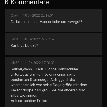
6 Kommentare
Gast
|
10.04.2022 22:16:01
Da ist einer ohne Handschuhe unterwegs!?
Gast
|
10.04.2022 22:25:14
Kai, bist Du das?
kiki68
|
11.04.2022 07:20:30
Sauber,wenn Oli aus E. ohne Handschuhe
unterwegs war konnte er ja eines seiner
berühmten Sturmsegel Aufriggen,haha...
wahrscheinlich war seine Segelgröße mit dem
Faktor doppelt so groß wie alle anderen,also
alles wie immer.
Ach so, schöne Fotos...