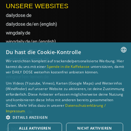
UNSERE WEBSITES
dailydose.de
dailydose.de/en
(english)
wingdaily.de
wingdaily.de/en
(english)
dailydose-shop.de
Du hast die Cookie-Kontrolle
windsurfen-lernen.de
Wir verzichten komplett auf trackende/personalisierte Werbung. Hier
GERMAN
kannst du uns mit einer
Spende in die Kaffekasse
unterstützen, damit
wellenreiten-lernen.de
wir DAILY DOSE weiterhin kostenfrei anbieten können.
ENGLISH
wingsurfen-lernen.de
Um Videos (Youtube, Vimeo), Karten (Google Maps) und Wetterinfos
surfen-lernen.de
(Windfinder) auf unserer Website zu aktivieren, ist deine Zustimmung
foilsurfen.de
erforderlich. Diese Anbieter erfassen möglicherweise deine Nutzung
und kombinieren diese Infos mit anderen bereits gesammelten
sup-basics.de
Daten. Mehr Infos dazu in unserer
Datenschutzerklärung /
Impressum
ski-basics.de
DETAILS ANZEIGEN
ALLE AKTIVIEREN
NICHT AKTIVIEREN
© 2026 DAILY DOSE