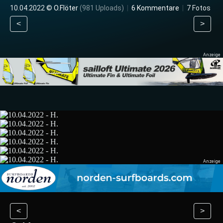
10.04.2022 ©
O.Flöter
(981 Uploads)
|
6 Kommentare
|
7 Fotos
<
>
<
>