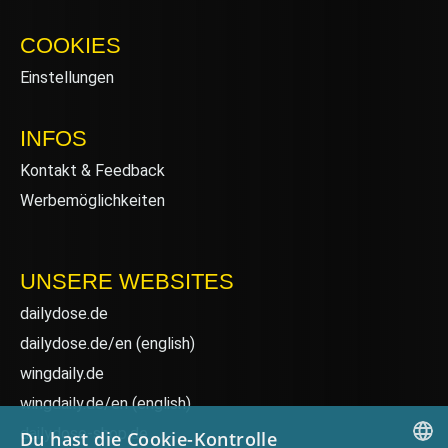
COOKIES
Einstellungen
INFOS
Kontakt & Feedback
Werbemöglichkeiten
UNSERE WEBSITES
dailydose.de
dailydose.de/en
(english)
wingdaily.de
wingdaily.de/en
(english)
dailydose-shop.de
Du hast die Cookie-Kontrolle