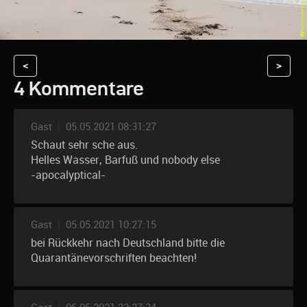
<
>
4 Kommentare
Gast
|
05.05.2021 08:31:27
Schaut sehr sche aus.
Helles Wasser, Barfuß und nobody else
-apocalyptical-
Gast
|
05.05.2021 10:27:15
bei Rückkehr nach Deutschland bitte die
Quarantänevorschriften beachten!