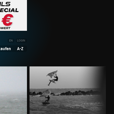
EN
LOGIN
kaufen
A-Z