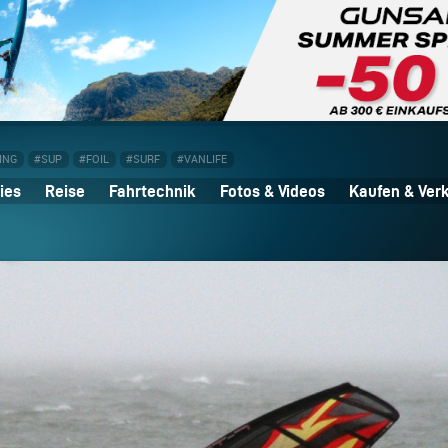
ING
#SUP
#FOIL
#SURF
#VANLIFE
ies
Reise
Fahrtechnik
Fotos & Videos
Kaufen & Ver