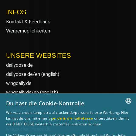
INFOS
Kontakt & Feedback
Werbemöglichkeiten
UNSERE WEBSITES
dailydose.de
dailydose.de/en
(english)
wingdaily.de
wingdaily.de/en
(english)
dailydose-shop.de
Du hast die Cookie-Kontrolle
windsurfen-lernen.de
Wir verzichten komplett auf trackende/personalisierte Werbung. Hier
GERMAN
kannst du uns mit einer
Spende in die Kaffekasse
unterstützen, damit
wellenreiten-lernen.de
wir DAILY DOSE weiterhin kostenfrei anbieten können.
ENGLISH
wingsurfen-lernen.de
Um Videos (Youtube, Vimeo), Karten (Google Maps) und Wetterinfos