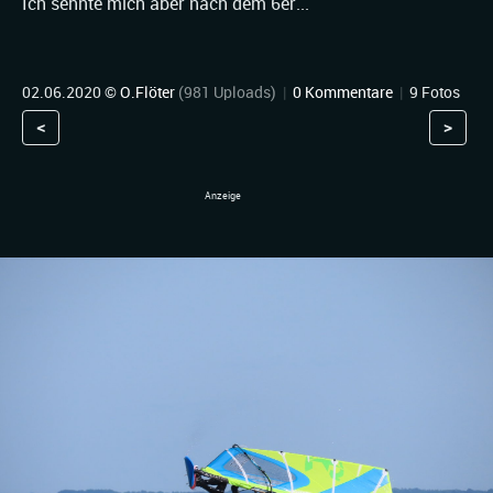
Ich sehnte mich aber nach dem 6er...
02.06.2020 ©
O.Flöter
(981 Uploads)
|
0 Kommentare
|
9 Fotos
<
>