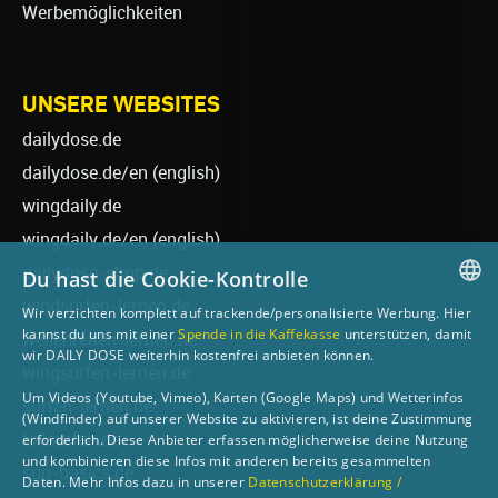
Werbemöglichkeiten
UNSERE WEBSITES
dailydose.de
dailydose.de/en
(english)
wingdaily.de
wingdaily.de/en
(english)
dailydose-shop.de
Du hast die Cookie-Kontrolle
windsurfen-lernen.de
Wir verzichten komplett auf trackende/personalisierte Werbung. Hier
GERMAN
kannst du uns mit einer
Spende in die Kaffekasse
unterstützen, damit
wellenreiten-lernen.de
wir DAILY DOSE weiterhin kostenfrei anbieten können.
ENGLISH
wingsurfen-lernen.de
Um Videos (Youtube, Vimeo), Karten (Google Maps) und Wetterinfos
surfen-lernen.de
(Windfinder) auf unserer Website zu aktivieren, ist deine Zustimmung
foilsurfen.de
erforderlich. Diese Anbieter erfassen möglicherweise deine Nutzung
und kombinieren diese Infos mit anderen bereits gesammelten
sup-basics.de
Daten. Mehr Infos dazu in unserer
Datenschutzerklärung /