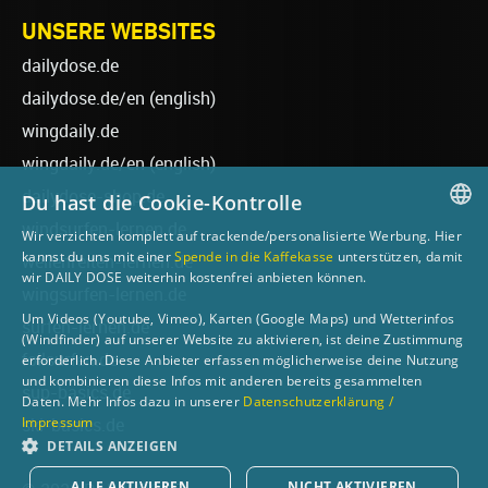
UNSERE WEBSITES
dailydose.de
dailydose.de/en
(english)
wingdaily.de
wingdaily.de/en
(english)
dailydose-shop.de
Du hast die Cookie-Kontrolle
windsurfen-lernen.de
Wir verzichten komplett auf trackende/personalisierte Werbung. Hier
GERMAN
kannst du uns mit einer
Spende in die Kaffekasse
unterstützen, damit
wellenreiten-lernen.de
wir DAILY DOSE weiterhin kostenfrei anbieten können.
ENGLISH
wingsurfen-lernen.de
Um Videos (Youtube, Vimeo), Karten (Google Maps) und Wetterinfos
surfen-lernen.de
(Windfinder) auf unserer Website zu aktivieren, ist deine Zustimmung
foilsurfen.de
erforderlich. Diese Anbieter erfassen möglicherweise deine Nutzung
und kombinieren diese Infos mit anderen bereits gesammelten
sup-basics.de
Daten. Mehr Infos dazu in unserer
Datenschutzerklärung /
Impressum
ski-basics.de
DETAILS ANZEIGEN
ALLE AKTIVIEREN
NICHT AKTIVIEREN