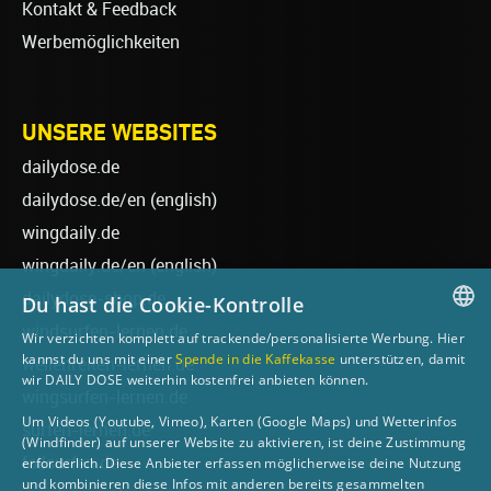
Kontakt & Feedback
Werbemöglichkeiten
UNSERE WEBSITES
dailydose.de
dailydose.de/en
(english)
wingdaily.de
wingdaily.de/en
(english)
dailydose-shop.de
Du hast die Cookie-Kontrolle
windsurfen-lernen.de
Wir verzichten komplett auf trackende/personalisierte Werbung. Hier
GERMAN
kannst du uns mit einer
Spende in die Kaffekasse
unterstützen, damit
wellenreiten-lernen.de
wir DAILY DOSE weiterhin kostenfrei anbieten können.
ENGLISH
wingsurfen-lernen.de
Um Videos (Youtube, Vimeo), Karten (Google Maps) und Wetterinfos
surfen-lernen.de
(Windfinder) auf unserer Website zu aktivieren, ist deine Zustimmung
foilsurfen.de
erforderlich. Diese Anbieter erfassen möglicherweise deine Nutzung
und kombinieren diese Infos mit anderen bereits gesammelten