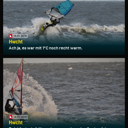
14.01.2019
Hwcht
Ach ja, es war mit 1°C noch recht warm.
14.01.2019
Hwcht