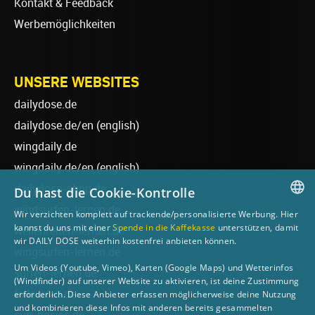
Kontakt & Feedback
Werbemöglichkeiten
UNSERE WEBSITES
dailydose.de
dailydose.de/en
(english)
wingdaily.de
wingdaily.de/en
(english)
dailydose-shop.de
Du hast die Cookie-Kontrolle
windsurfen-lernen.de
Wir verzichten komplett auf trackende/personalisierte Werbung. Hier
GERMAN
kannst du uns mit einer
Spende in die Kaffekasse
unterstützen, damit
wellenreiten-lernen.de
wir DAILY DOSE weiterhin kostenfrei anbieten können.
ENGLISH
wingsurfen-lernen.de
Um Videos (Youtube, Vimeo), Karten (Google Maps) und Wetterinfos
surfen-lernen.de
(Windfinder) auf unserer Website zu aktivieren, ist deine Zustimmung
foilsurfen.de
erforderlich. Diese Anbieter erfassen möglicherweise deine Nutzung
und kombinieren diese Infos mit anderen bereits gesammelten