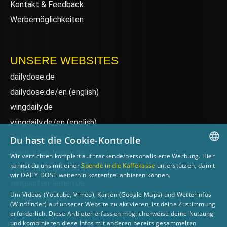
Kontakt & Feedback
Werbemöglichkeiten
UNSERE WEBSITES
dailydose.de
dailydose.de/en
(english)
wingdaily.de
wingdaily.de/en
(english)
dailydose-shop.de
Du hast die Cookie-Kontrolle
windsurfen-lernen.de
Wir verzichten komplett auf trackende/personalisierte Werbung. Hier
GERMAN
kannst du uns mit einer
Spende in die Kaffekasse
unterstützen, damit
wellenreiten-lernen.de
wir DAILY DOSE weiterhin kostenfrei anbieten können.
ENGLISH
wingsurfen-lernen.de
Um Videos (Youtube, Vimeo), Karten (Google Maps) und Wetterinfos
surfen-lernen.de
(Windfinder) auf unserer Website zu aktivieren, ist deine Zustimmung
foilsurfen.de
erforderlich. Diese Anbieter erfassen möglicherweise deine Nutzung
und kombinieren diese Infos mit anderen bereits gesammelten