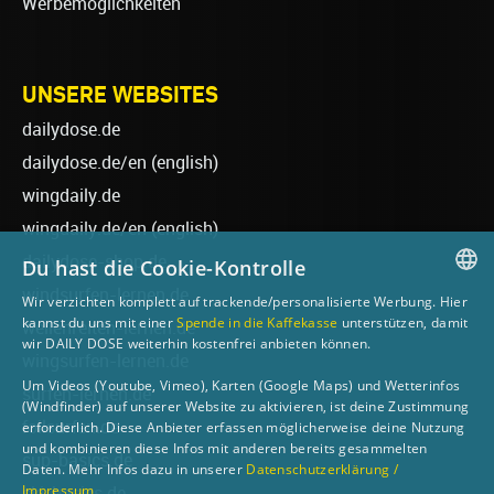
Werbemöglichkeiten
UNSERE WEBSITES
dailydose.de
dailydose.de/en
(english)
wingdaily.de
wingdaily.de/en
(english)
dailydose-shop.de
Du hast die Cookie-Kontrolle
windsurfen-lernen.de
Wir verzichten komplett auf trackende/personalisierte Werbung. Hier
GERMAN
kannst du uns mit einer
Spende in die Kaffekasse
unterstützen, damit
wellenreiten-lernen.de
wir DAILY DOSE weiterhin kostenfrei anbieten können.
ENGLISH
wingsurfen-lernen.de
Um Videos (Youtube, Vimeo), Karten (Google Maps) und Wetterinfos
surfen-lernen.de
(Windfinder) auf unserer Website zu aktivieren, ist deine Zustimmung
foilsurfen.de
erforderlich. Diese Anbieter erfassen möglicherweise deine Nutzung
und kombinieren diese Infos mit anderen bereits gesammelten
sup-basics.de
Daten. Mehr Infos dazu in unserer
Datenschutzerklärung /
Impressum
ski-basics.de