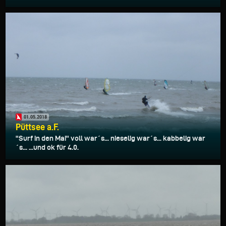
01.05.2018
Püttsee a.F.
"Surf in den Mai" voll war´s... nieselig war´s... kabbelig war
´s... ...und ok für 4.0.