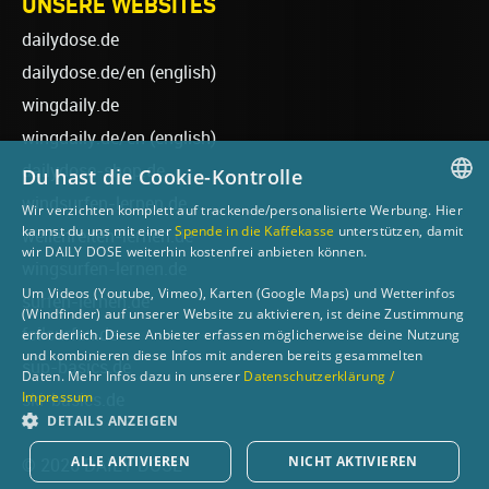
UNSERE WEBSITES
dailydose.de
dailydose.de/en
(english)
wingdaily.de
wingdaily.de/en
(english)
dailydose-shop.de
Du hast die Cookie-Kontrolle
windsurfen-lernen.de
Wir verzichten komplett auf trackende/personalisierte Werbung. Hier
GERMAN
kannst du uns mit einer
Spende in die Kaffekasse
unterstützen, damit
wellenreiten-lernen.de
wir DAILY DOSE weiterhin kostenfrei anbieten können.
ENGLISH
wingsurfen-lernen.de
Um Videos (Youtube, Vimeo), Karten (Google Maps) und Wetterinfos
surfen-lernen.de
(Windfinder) auf unserer Website zu aktivieren, ist deine Zustimmung
foilsurfen.de
erforderlich. Diese Anbieter erfassen möglicherweise deine Nutzung
und kombinieren diese Infos mit anderen bereits gesammelten
sup-basics.de
Daten. Mehr Infos dazu in unserer
Datenschutzerklärung /
Impressum
ski-basics.de
DETAILS ANZEIGEN
ALLE AKTIVIEREN
NICHT AKTIVIEREN
© 2026 DAILY DOSE