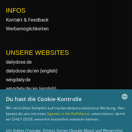
INFOS
Kontakt & Feedback
Werbemöglichkeiten
UNSERE WEBSITES
dailydose.de
dailydose.de/en
(english)
wingdaily.de
wingdaily.de/en
(english)
dailydose-shop.de
Du hast die Cookie-Kontrolle
windsurfen-lernen.de
Wir verzichten komplett auf trackende/personalisierte Werbung. Hier
GERMAN
kannst du uns mit einer
Spende in die Kaffekasse
unterstützen, damit
wellenreiten-lernen.de
wir DAILY DOSE weiterhin kostenfrei anbieten können.
ENGLISH
wingsurfen-lernen.de
Um Videos (Youtube, Vimeo), Karten (Google Maps) und Wetterinfos