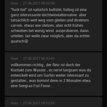
Gast
|
27.06.2017 00:52:58
"fuck foil" ist natürlich bullshit, foiling ist eine
ganz interessante leichtwindalternative. aber
tatsächlich weit weg vom gleiten und direktem
carven. etwas wie stelzen, aber echt frühes
schweben bei wenig wind. ausprobieren, dann
urteilen. bei welle zwar möglich, aber da echter
quatsch😝
Gast
|
27.06.2017 06:43:45
vollkommen richtig , der Reiz ist doch der
Kontakt zum Wasser , es nervt langsam was da
entwickelt wird um Surfen weiter interesant zu
gestalten , was kommt denn in 2 Monaten etwa
eine Seegras Foil Finne ...
Gast
|
27.06.2017 09:53:55