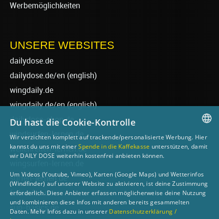
Werbemöglichkeiten
UNSERE WEBSITES
dailydose.de
dailydose.de/en
(english)
wingdaily.de
wingdaily.de/en
(english)
dailydose-shop.de
Du hast die Cookie-Kontrolle
windsurfen-lernen.de
Wir verzichten komplett auf trackende/personalisierte Werbung. Hier
GERMAN
kannst du uns mit einer
Spende in die Kaffekasse
unterstützen, damit
wellenreiten-lernen.de
wir DAILY DOSE weiterhin kostenfrei anbieten können.
ENGLISH
wingsurfen-lernen.de
Um Videos (Youtube, Vimeo), Karten (Google Maps) und Wetterinfos
surfen-lernen.de
(Windfinder) auf unserer Website zu aktivieren, ist deine Zustimmung
foilsurfen.de
erforderlich. Diese Anbieter erfassen möglicherweise deine Nutzung
und kombinieren diese Infos mit anderen bereits gesammelten
sup-basics.de
Daten. Mehr Infos dazu in unserer
Datenschutzerklärung /