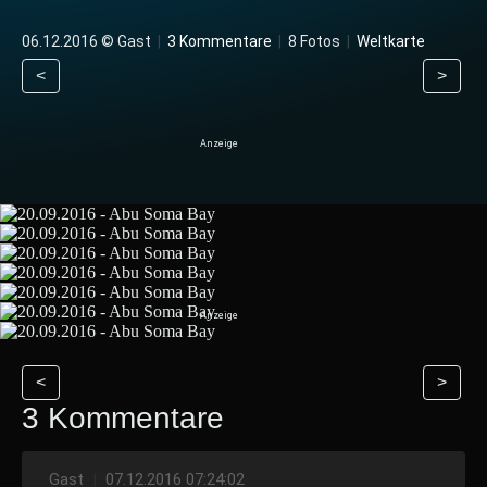
06.12.2016 © Gast
|
3 Kommentare
|
8 Fotos
|
Weltkarte
<
>
<
>
3 Kommentare
Gast
|
07.12.2016 07:24:02