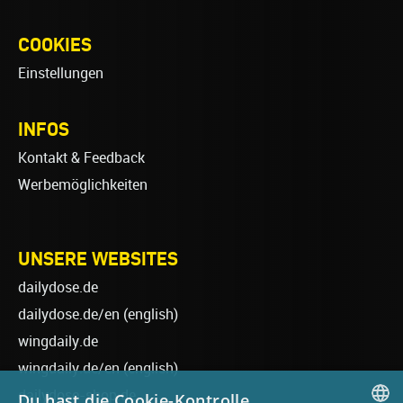
COOKIES
Einstellungen
INFOS
Kontakt & Feedback
Werbemöglichkeiten
UNSERE WEBSITES
dailydose.de
dailydose.de/en
(english)
wingdaily.de
wingdaily.de/en
(english)
dailydose-shop.de
Du hast die Cookie-Kontrolle