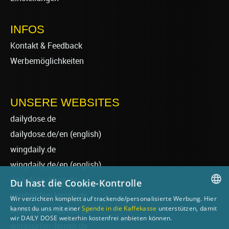
INFOS
Kontakt & Feedback
Werbemöglichkeiten
UNSERE WEBSITES
dailydose.de
dailydose.de/en
(english)
wingdaily.de
wingdaily.de/en
(english)
dailydose-shop.de
Du hast die Cookie-Kontrolle
windsurfen-lernen.de
Wir verzichten komplett auf trackende/personalisierte Werbung. Hier
GERMAN
kannst du uns mit einer
Spende in die Kaffekasse
unterstützen, damit
wellenreiten-lernen.de
wir DAILY DOSE weiterhin kostenfrei anbieten können.
ENGLISH
wingsurfen-lernen.de