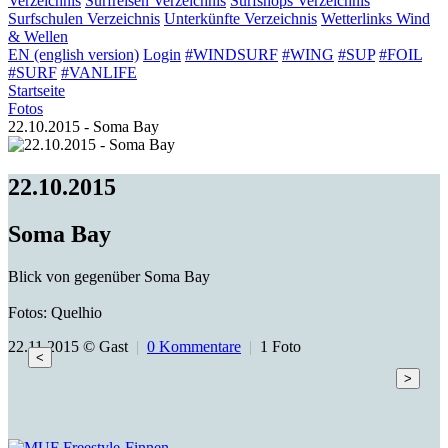
Verzeichnis
Surfreisen
Verzeichnis
Surfshops
Verzeichnis
Surfschulen
Verzeichnis
Unterkünfte
Verzeichnis
Wetterlinks
Wind
& Wellen
EN (english version)
Login
#WINDSURF
#WING
#SUP
#FOIL
#SURF
#VANLIFE
Startseite
Fotos
22.10.2015 - Soma Bay
22.10.2015
Soma Bay
Blick von gegenüber Soma Bay
Fotos: Quelhio
22.11.2015 © Gast
|
0 Kommentare
|
1 Foto
<
>