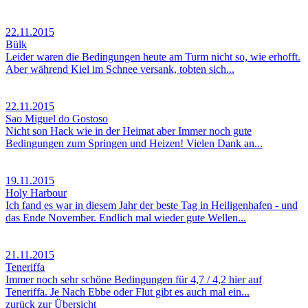
22.11.2015
Bülk
Leider waren die Bedingungen heute am Turm nicht so, wie erhofft.
Aber während Kiel im Schnee versank, tobten sich...
22.11.2015
Sao Miguel do Gostoso
Nicht son Hack wie in der Heimat aber Immer noch gute
Bedingungen zum Springen und Heizen! Vielen Dank an...
19.11.2015
Holy Harbour
Ich fand es war in diesem Jahr der beste Tag in Heiligenhafen - und
das Ende November. Endlich mal wieder gute Wellen...
21.11.2015
Teneriffa
Immer noch sehr schöne Bedingungen für 4,7 / 4,2 hier auf
Teneriffa. Je Nach Ebbe oder Flut gibt es auch mal ein...
zurück zur Übersicht