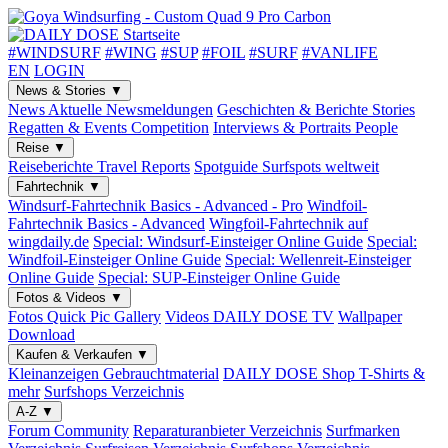
#WINDSURF
#WING
#SUP
#FOIL
#SURF
#VANLIFE
EN
LOGIN
News & Stories
▼
News
Aktuelle Newsmeldungen
Geschichten & Berichte
Stories
Regatten & Events
Competition
Interviews & Portraits
People
Reise
▼
Reiseberichte
Travel Reports
Spotguide
Surfspots weltweit
Fahrtechnik
▼
Windsurf-Fahrtechnik
Basics - Advanced - Pro
Windfoil-
Fahrtechnik
Basics - Advanced
Wingfoil-Fahrtechnik
auf
wingdaily.de
Special: Windsurf-Einsteiger
Online Guide
Special:
Windfoil-Einsteiger
Online Guide
Special: Wellenreit-Einsteiger
Online Guide
Special: SUP-Einsteiger
Online Guide
Fotos & Videos
▼
Fotos
Quick Pic Gallery
Videos
DAILY DOSE TV
Wallpaper
Download
Kaufen & Verkaufen
▼
Kleinanzeigen
Gebrauchtmaterial
DAILY DOSE Shop
T-Shirts &
mehr
Surfshops
Verzeichnis
A-Z
▼
Forum
Community
Reparaturanbieter
Verzeichnis
Surfmarken