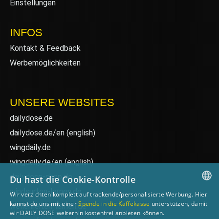
Einstellungen
INFOS
Kontakt & Feedback
Werbemöglichkeiten
UNSERE WEBSITES
dailydose.de
dailydose.de/en
(english)
wingdaily.de
wingdaily.de/en
(english)
dailydose-shop.de
Du hast die Cookie-Kontrolle
windsurfen-lernen.de
Wir verzichten komplett auf trackende/personalisierte Werbung. Hier
GERMAN
kannst du uns mit einer
Spende in die Kaffekasse
unterstützen, damit
wellenreiten-lernen.de
wir DAILY DOSE weiterhin kostenfrei anbieten können.
ENGLISH