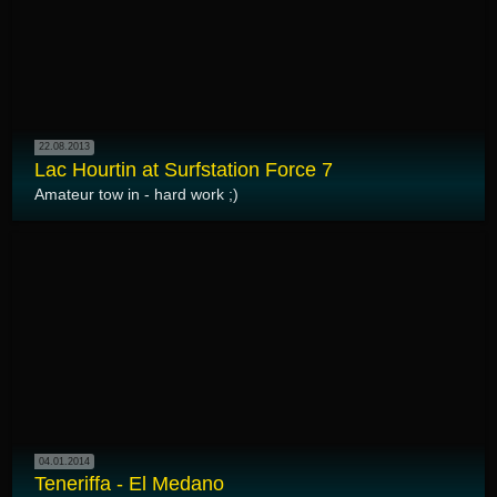
22.08.2013
Lac Hourtin at Surfstation Force 7
Amateur tow in - hard work ;)
04.01.2014
Teneriffa - El Medano