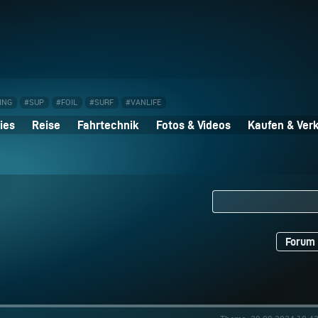
ING
#SUP
#FOIL
#SURF
#VANLIFE
ies
Reise
Fahrtechnik
Fotos & Videos
Kaufen & Ver
Forum 