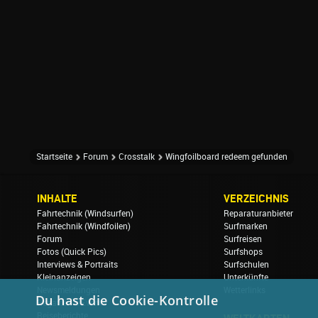
Startseite
Forum
Crosstalk
Wingfoilboard redeem gefunden
INHALTE
VERZEICHNIS
Fahrtechnik (Windsurfen)
Reparaturanbieter
Fahrtechnik (Windfoilen)
Surfmarken
Forum
Surfreisen
Fotos (Quick Pics)
Surfshops
Interviews & Portraits
Surfschulen
Kleinanzeigen
Unterkünfte
Newsmeldungen
Wetterlinks
Du hast die Cookie-Kontrolle
Regatten & Events
Reiseberichte