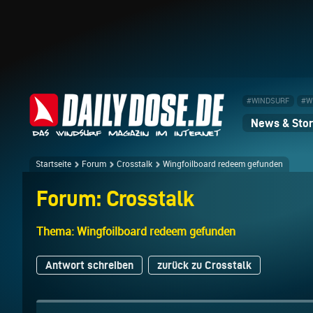
#WINDSURF
#W
News & Stor
Startseite
Forum
Crosstalk
Wingfoilboard redeem gefunden
Forum: Crosstalk
Thema: Wingfoilboard redeem gefunden
Antwort schreiben
zurück zu Crosstalk