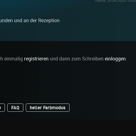
Thema, 29.09.2024 10:42 
funden und an der Rezeption
ch einmalig
registrieren
und dann zum Schreiben
einloggen
.
e
FAQ
heller Farbmodus