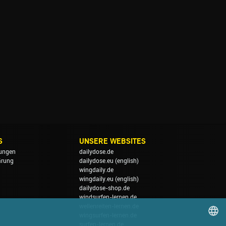
S
UNSERE WEBSITES
ungen
dailydose.de
ärung
dailydose.eu
(english)
wingdaily.de
wingdaily.eu
(english)
dailydose-shop.de
windsurfen-lernen.de
wellenreiten-lernen.de
wingsurfen-lernen.de
surfen-lernen.de