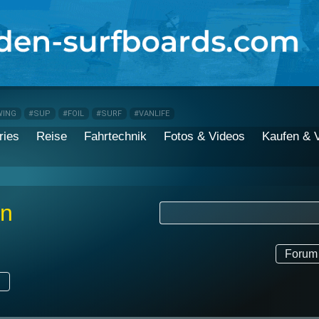
WING
#SUP
#FOIL
#SURF
#VANLIFE
ries
Reise
Fahrtechnik
Fotos & Videos
Kaufen & 
en
Forum 
n