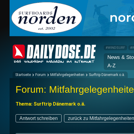
#WINDSURF
#
News & Sto
A-Z
Startseite
Forum
Mitfahrgelegenheiten
Surftrip Dänemark o.ä.
Forum: Mitfahrgelegenheit
Thema: Surftrip Dänemark o.ä.
Antwort schreiben
zurück zu Mitfahrgelegenheite