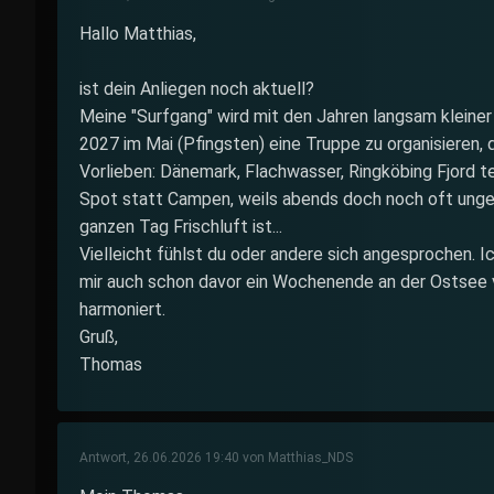
Hallo Matthias,
ist dein Anliegen noch aktuell?
Meine "Surfgang" wird mit den Jahren langsam kleiner
2027 im Mai (Pfingsten) eine Truppe zu organisieren, 
Vorlieben: Dänemark, Flachwasser, Ringköbing Fjord te
Spot statt Campen, weils abends doch noch oft ungem
ganzen Tag Frischluft ist...
Vielleicht fühlst du oder andere sich angesprochen. 
mir auch schon davor ein Wochenende an der Ostsee v
harmoniert.
Gruß,
Thomas
Antwort, 26.06.2026 19:40 von Matthias_NDS