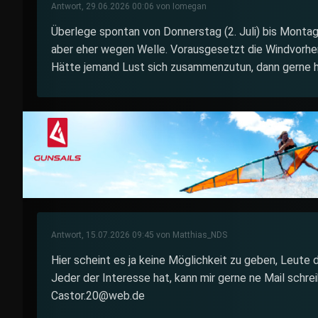
Antwort, 29.06.2026 00:06 von Iomegan
Überlege spontan von Donnerstag (2. Juli) bis Montag 
aber eher wegen Welle. Vorausgesetzt die Windvorhe
Hätte jemand Lust sich zusammenzutun, dann gerne h
Antwort, 15.07.2026 09:45 von Matthias_NDS
Hier scheint es ja keine Möglichkeit zu geben, Leute 
Jeder der Interesse hat, kann mir gerne ne Mail schrei
Castor.20@web.de