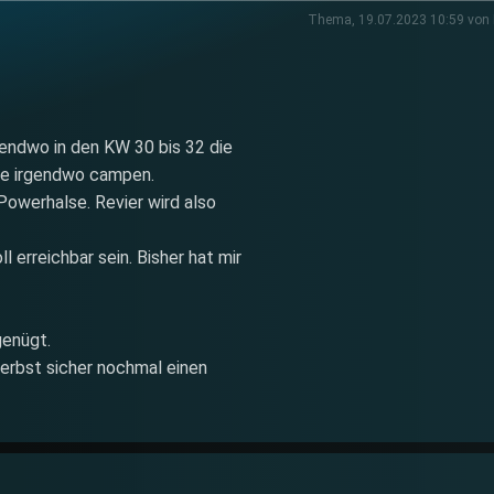
Thema, 19.07.2023 10:59 von
gendwo in den KW 30 bis 32 die
he irgendwo campen.
 Powerhalse. Revier wird also
rreichbar sein. Bisher hat mir
genügt.
erbst sicher nochmal einen