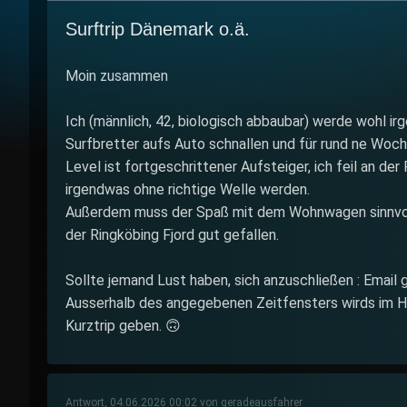
Surftrip Dänemark o.ä.
Moin zusammen
Ich (männlich, 42, biologisch abbaubar) werde wohl ir
Surfbretter aufs Auto schnallen und für rund ne Woc
Level ist fortgeschrittener Aufsteiger, ich feil an der
irgendwas ohne richtige Welle werden.
Außerdem muss der Spaß mit dem Wohnwagen sinnvoll e
der Ringköbing Fjord gut gefallen.
Sollte jemand Lust haben, sich anzuschließen : Email 
Ausserhalb des angegebenen Zeitfensters wirds im H
Kurztrip geben. 🙃
Antwort, 04.06.2026 00:02 von geradeausfahrer