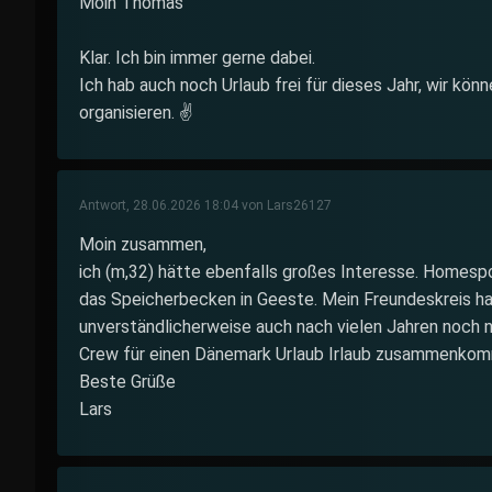
Moin Thomas
Klar. Ich bin immer gerne dabei.
Ich hab auch noch Urlaub frei für dieses Jahr, wir kön
organisieren. ✌️
Antwort, 28.06.2026 18:04 von Lars26127
Moin zusammen,
ich (m,32) hätte ebenfalls großes Interesse. Homesp
das Speicherbecken in Geeste. Mein Freundeskreis ha
unverständlicherweise auch nach vielen Jahren noch n
Crew für einen Dänemark Urlaub Irlaub zusammenkomm
Beste Grüße
Lars