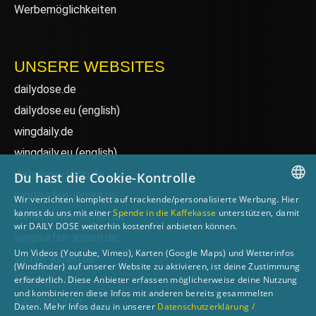
Werbemöglichkeiten
UNSERE WEBSITES
dailydose.de
dailydose.eu
(english)
wingdaily.de
wingdaily.eu
(english)
dailydose-shop.de
Du hast die Cookie-Kontrolle
windsurfen-lernen.de
Wir verzichten komplett auf trackende/personalisierte Werbung. Hier
GERMAN
kannst du uns mit einer
Spende in die Kaffekasse
unterstützen, damit
wellenreiten-lernen.de
wir DAILY DOSE weiterhin kostenfrei anbieten können.
ENGLISH
wingsurfen-lernen.de
Um Videos (Youtube, Vimeo), Karten (Google Maps) und Wetterinfos
surfen-lernen.de
(Windfinder) auf unserer Website zu aktivieren, ist deine Zustimmung
foilsurfen.de
erforderlich. Diese Anbieter erfassen möglicherweise deine Nutzung
und kombinieren diese Infos mit anderen bereits gesammelten
sup-basics.de
Daten. Mehr Infos dazu in unserer
Datenschutzerklärung /