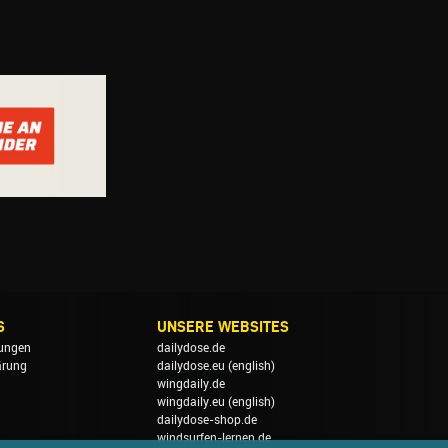
S
UNSERE WEBSITES
ungen
dailydose.de
ärung
dailydose.eu
(english)
wingdaily.de
wingdaily.eu
(english)
dailydose-shop.de
windsurfen-lernen.de