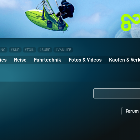
ING
#SUP
#FOIL
#SURF
#VANLIFE
ies
Reise
Fahrtechnik
Fotos & Videos
Kaufen & Ver
Forum 