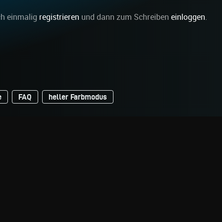
ch einmalig
registrieren
und dann zum Schreiben
einloggen
.
e
FAQ
heller Farbmodus