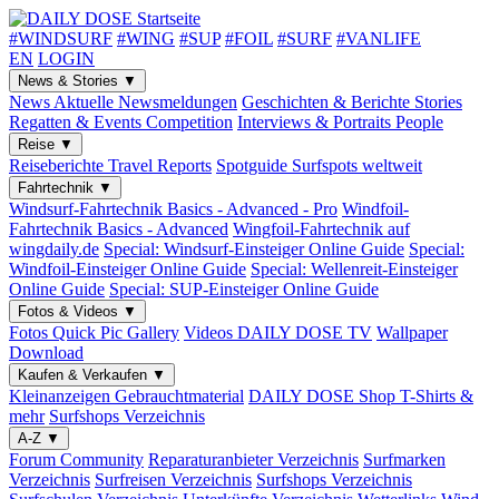
#WINDSURF
#WING
#SUP
#FOIL
#SURF
#VANLIFE
EN
LOGIN
News & Stories
▼
News
Aktuelle Newsmeldungen
Geschichten & Berichte
Stories
Regatten & Events
Competition
Interviews & Portraits
People
Reise
▼
Reiseberichte
Travel Reports
Spotguide
Surfspots weltweit
Fahrtechnik
▼
Windsurf-Fahrtechnik
Basics - Advanced - Pro
Windfoil-
Fahrtechnik
Basics - Advanced
Wingfoil-Fahrtechnik
auf
wingdaily.de
Special: Windsurf-Einsteiger
Online Guide
Special:
Windfoil-Einsteiger
Online Guide
Special: Wellenreit-Einsteiger
Online Guide
Special: SUP-Einsteiger
Online Guide
Fotos & Videos
▼
Fotos
Quick Pic Gallery
Videos
DAILY DOSE TV
Wallpaper
Download
Kaufen & Verkaufen
▼
Kleinanzeigen
Gebrauchtmaterial
DAILY DOSE Shop
T-Shirts &
mehr
Surfshops
Verzeichnis
A-Z
▼
Forum
Community
Reparaturanbieter
Verzeichnis
Surfmarken
Verzeichnis
Surfreisen
Verzeichnis
Surfshops
Verzeichnis