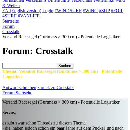
Surfschulen
Verzeichnis
Unterkünfte
Verzeichnis
Wetterlinks
Wind
& Wellen
EN (English version)
Login
#WINDSURF
#WING
#SUP
#FOIL
#SURF
#VANLIFE
Startseite
Forum
Crosstalk
Versand Racesegel (Gurtmass > 300 cm) - Potentielle Logistiker
Forum: Crosstalk
Suchen
Thema: Versand Racesegel (Gurtmass > 300 cm) - Potentielle
Logistiker
Antwort schreiben
zurück zu Crosstalk
Forum Startseite
Versand Racesegel (Gurtmass > 300 cm) - Potentielle Logistiker
Servus,
es gibt zwar schon Threads zu diesem Thema
- die 'haben jedoch schon ein paar Jahre auf dem Puckel' und nach