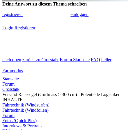
Deine Antwort zu diesem Thema schreiben
Um in diesem Forum schreiben zu können, musst du dich einmalig
registrieren
und dann zum Schreiben
einloggen
.
Login
Registieren
nach oben
zurück zu Crosstalk
Forum Startseite
FAQ
heller
Farbmodus
Startseite
Forum
Crosstalk
Versand Racesegel (Gurtmass > 300 cm) - Potentielle Logistiker
INHALTE
Fahrtechnik (Windsurfen)
Fahrtechnik (Windfoilen)
Forum
Fotos (Quick Pics)
Interviews & Portraits