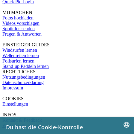
Quick Pic Login
MITMACHEN
Fotos hochladen
Videos vorschlagen
Spotinfos senden
Fragen & Antworten
EINSTEIGER GUIDES
Windsurfen lernen
Wellenreiten lernen
Foilsurfen lernen
Stand-up Paddeln lernen
RECHTLICHES
Nutzungsbedingungen
Datenschutzerklärung
Impressum
COOKIES
Einstellungen
INFOS
Kontakt & Feedback
Werbemöglichkeiten
Du hast die Cookie-Kontrolle