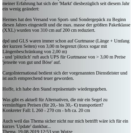
meiner Erfahrung hat sich der 'Markt' diesbezüglich seit diesem Jahr
ein wenig geändert:
Hermes hat den Versand von Sport- und Sondergepäck zu Beginn
diesen Jahres eingestellt und die max. masse der größten Paketklasse
(XXL) wurden von 310 cm auf 200 cm reduziert.
dpd und GLS waren immer schon auf Gurtmasse (Länge + Umfang
der kurzen Seiten) von 3,00 m begrenzt (iloxx sogar mit
Längenbeschränkung von 2,00 m)
- und 'plötzlich' ruft auch UPS für Gurtmasse von > 3,00 m Preise
'jenseite von gut und Böse' auf.
CargoInternational bedient sich der vorgenannten Dienstleister und
ist auch entsprechend teuer geworden.
Hoffe, ich habe den Stand repräsentativ wiedergegeben.
Was gibt es aktuell für Alternativen, die mir ein Segel zu
vernünftigen Preisen (für 20,- bis 30,- €) transportiert?
Konkreter Fall: L 260 - 270 cm - b/h ca. 20 cm
Auch weil das Thema sicher nicht nur mich betrifft wäre ich für ein
kurzes 'Update' dankbar...
Thema, 19.08.2019 12:53 von Wutze