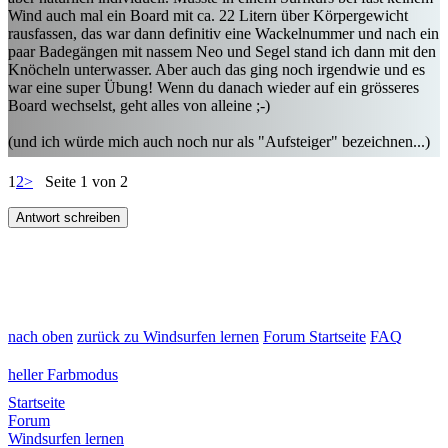
Wind auch mal ein Board mit ca. 22 Litern über Körpergewicht
rausfassen, das war dann definitiv eine Wackelnummer und nach ein
paar Badegängen mit nassem Neo und Segel stand ich dann mit den
Knöcheln unterwasser. Aber auch das ging noch irgendwie und es
war eine super Übung! Wenn du danach wieder auf ein grösseres
Board wechselst, geht alles von alleine ;-)
(und ich würde mich auch noch nur als "Aufsteiger" bezeichnen...)
1
2
>
Seite 1 von 2
Antwort schreiben
nach oben
zurück zu Windsurfen lernen
Forum Startseite
FAQ
heller Farbmodus
Startseite
Forum
Windsurfen lernen