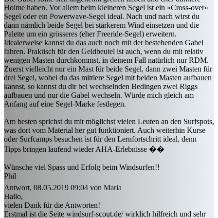
Holme haben. Vor allem beim kleineren Segel ist ein «Cross-over»
Segel oder ein Powerwave-Segel ideal. Nach und nach wirst du
dann nämlich beide Segel bei stärkerem Wind einsetzen und die
Palette um ein grösseres (eher Freeride-Segel) erweitern.
Idealerweise kannst du das auch noch mit der bestehenden Gabel
fahren. Praktisch für den Geldbeutel ist auch, wenn du mit relativ
wenigen Masten durchkommst, in deinem Fall natürlich nur RDM.
Zuerst vielleicht nur ein Mast für beide Segel, dann zwei Masten für
drei Segel, wobei du das mittlere Segel mit beiden Masten aufbauen
kannst, so kannst du dir bei wechselnden Bedingen zwei Riggs
aufbauen und nur die Gabel wechseln. Würde mich gleich am
Anfang auf eine Segel-Marke festlegen.
Am besten sprichst du mit möglichst vielen Leuten an den Surfspots,
was dort vom Material her gut funktioniert. Auch weiterhin Kurse
oder Surfcamps besuchen ist für den Lernfortschritt ideal, denn
Tipps bringen laufend wieder AHA-Erlebnisse ��
Wünsche viel Spass und Erfolg beim Windsurfen!!
Phil
Antwort, 08.05.2019 09:04 von Maria
Hallo,
vielen Dank für die Antworten!
Erstmal ist die Seite windsurf-scout.de/ wirklich hilfreich und sehr