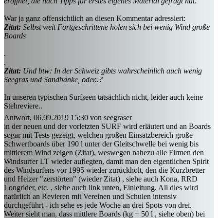
eröffnet, die nach Tipps für erstes eigenes Material gefragt hat.
War ja ganz offensichtlich an diesen Kommentar adressiert:
Zitat:
Selbst weit Fortgeschrittene holen sich bei wenig Wind große
Boards
.
.
Zitat:
Und btw: In der Schweiz gibts wahrscheinlich auch wenig
Seegras und Sandbänke, oder..?
In unseren typischen Surfseen tatsächlich nicht, leider auch keine
Stehreviere..
Antwort, 06.09.2019 15:30 von seegraser
in der neuen und der vorletzten SURF wird erläutert und an Boards
sogar mit Tests gezeigt, welchen großen Einsatzbereich große
Schwertboards über 190 l unter der Gleitschwelle bei wenig bis
mittlerem Wind zeigen (Zitat), weswegen nahezu alle Firmen den
Windsurfer LT wieder auflegten, damit man den eigentlichen Spirit
des Windsurfens vor 1995 wieder zurückholt, den die Kurzbretter
und Heizer "zerstörten" (wieder Zitat) , siehe auch Kona, RRD
Longrider, etc. , siehe auch link unten, Einleitung. All dies wird
natürlich an Revieren mit Vereinen und Schulen intensiv
durchgeführt - ich sehe es jede Woche an drei Spots von drei.
Weiter sieht man, dass mittlere Boards (kg + 50 l , siehe oben) bei