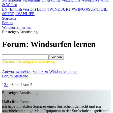
Surfschulen
Verzeichnis
Unterkünfte
Verzeichnis
Wetterlinks
Wind
& Wellen
EN (English version)
Login
#WINDSURF
#WING
#SUP
#FOIL
#SURF
#VANLIFE
Startseite
Forum
Windsurfen lernen
Einsteiger-Ausrüstung
Forum: Windsurfen lernen
Suchen
Thema: Einsteiger-Ausrüstung
Antwort schreiben
zurück zu Windsurfen lernen
Forum Startseite
1
2
>
Seite 1 von 2
Einsteiger-Ausrüstung
Hallo liebe Leute,
ich habe im letzten Sommer einen Surfschein gemacht und mir
anschließend einige Male Equipment in der Surfschule ausgeliehen.