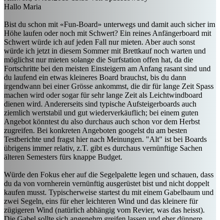
Hallo Maria
Bist du schon mit «Fun-Board» unterwegs und damit auch sicher im
Höhe laufen oder noch mit Schwert? Ein reines Anfängerboard mit
Schwert würde ich auf jeden Fall nur mieten. Aber auch sonst
würde ich jetzt in diesem Sommer mit Brettkauf noch warten und
möglichst nur mieten solange die Surfstation offen hat, da die
Fortschritte bei den meisten Einsteigern am Anfang rasant sind und
du laufend ein etwas kleineres Board brauchst, bis du dann
irgendwann bei einer Grösse ankommst, die dir für lange Zeit Spass
machen wird oder sogar für sehr lange Zeit als Leichtwindboard
dienen wird. Andererseits sind typische Aufsteigerboards auch
ziemlich wertstabil und gut wiederverkäuflich; bei einem guten
Angebot könntest du also durchaus auch schon vor dem Herbst
zugreifen. Bei konkreten Angeboten googelst du am besten
Testberichte und fragst hier nach Meinungen. "Alt" ist bei Boards
übrigens immer relativ, z.T. gibt es durchaus vernünftige Sachen
älteren Semesters fürs knappe Budget.
Würde den Fokus eher auf die Segelpalette legen und schauen, dass
du da von vornherein vernünftig ausgerüstet bist und nicht doppelt
kaufen musst. Typischerweise startest du mit einem Gabelbaum und
zwei Segeln, eins für eher leichteren Wind und das kleinere für
zügigeren Wind (natürlich abhängig vom Revier, was das heisst).
Die Gabel sollte sich angenehm greifen lassen und eher dünnere