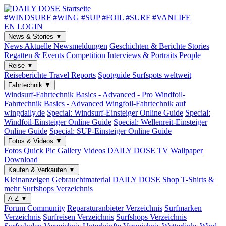
#WINDSURF
#WING
#SUP
#FOIL
#SURF
#VANLIFE
EN
LOGIN
News & Stories
▼
News
Aktuelle Newsmeldungen
Geschichten & Berichte
Stories
Regatten & Events
Competition
Interviews & Portraits
People
Reise
▼
Reiseberichte
Travel Reports
Spotguide
Surfspots weltweit
Fahrtechnik
▼
Windsurf-Fahrtechnik
Basics - Advanced - Pro
Windfoil-
Fahrtechnik
Basics - Advanced
Wingfoil-Fahrtechnik
auf
wingdaily.de
Special: Windsurf-Einsteiger
Online Guide
Special:
Windfoil-Einsteiger
Online Guide
Special: Wellenreit-Einsteiger
Online Guide
Special: SUP-Einsteiger
Online Guide
Fotos & Videos
▼
Fotos
Quick Pic Gallery
Videos
DAILY DOSE TV
Wallpaper
Download
Kaufen & Verkaufen
▼
Kleinanzeigen
Gebrauchtmaterial
DAILY DOSE Shop
T-Shirts &
mehr
Surfshops
Verzeichnis
A-Z
▼
Forum
Community
Reparaturanbieter
Verzeichnis
Surfmarken
Verzeichnis
Surfreisen
Verzeichnis
Surfshops
Verzeichnis