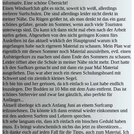
informativ. Eine schöne Übersicht!
Einen Windsurfclub gibt es nicht, soweit ich weiß, allerdings
mehrere Surfschulen. Die sind allerdings leider nicht direkt in
meiner Nähe. Da Rügen größer ist, als man denkt ist das ein ganz
schönes gefahre, gerade im Sommer, wenn auch viele Touristen
unterwegs sind. Da kann ich dann nicht mal eben nach der Arbeit
surfen gehen. Abgesehen von den nicht geringen Kosten fürs
Ausleihen ist das aktuell wirklich der Hauptgrund warum ich
angefangen habe nach eigenem Material zu schauen. Mein Plan war
eigentlich mir diesen Sommer noch Material auszuleihen, evtl. einen
Aufsteigerkurs zu machen und dann Ende des Sommers zu schauen.
Leider öffnet aber die Schule in meiner Nähe nicht mehr. Dort hatte
ich den Surfkurs gemacht und mit dann ein paar Mal Material
ausgeliehen. Das war aber noch ein riesen Schulungsboard mit
Schwert und ein ziemlich kleines Segel.
Ich bin hin und her gerissen, da ich einfach so Lust habe endlich
loszulegen. Der Bodden ist 10 Min mit dem Auto entfernt. Das ist
schönes Stehrevier und zwar fast gänzlich, also perfekt für
Anfänger...
Aktuell überlege ich auch Anfang Juni an einem Surfcamp
teilzunehmen. Da könnte ich dann erstmal wieder einkommen und
mit den anderen Surfern und Lehrern sprechen.
Ich sehe langsam ein, dass ich einfach ein bisschen Geduld haben
muss. Es bringt wahrscheinlich nichts das jetzt zu überstürzen...
Ich danke euch auf jeden Fall für die Tipps, auch zum Material. Ich