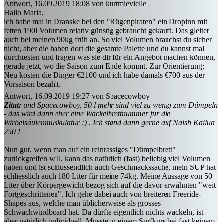
Antwort, 16.09.2019 18:08 von kurtmievielle
Hallo Maria,
ich habe mal in Dranske bei den "Rügenpiraten" ein Dropinn mit
fetten 190l Volumen relativ günstig gebraucht gekauft. Das gleitet
auch bei meinen 90kg früh an. So viel Volumen brauchst du sicher
nicht, aber die haben dort die gesamte Palette und du kannst mal
durchtesten und fragen was sie dir für ein Angebot machen können,
gerade jetzt, wo die Saison zum Ende kommt. Zur Orientierung:
Neu kosten die Dinger €2100 und ich habe damals €700 aus der
Vorsaison bezahlt.
Antwort, 16.09.2019 19:27 von Spacecowboy
Zitat:
und Spacecowboy, 50 l mehr sind viel zu wenig zum Dümpeln
- das wird dann eher eine Wackelbrettnummer für die
Wirbelsäulenmuskulatur :) . Ich stand dann gerne auf Naish Kailua
250 !
Nun gut, wenn man auf ein reinrassiges "Dümpelbrett"
zurückgreifen will, kann das natürlich (fast) beliebig viel Volumen
haben und ist schlussendlich auch Geschmackssache, mein SUP hat
schliesslich auch 180 Liter für meine 74kg. Meine Aussage von 50
Liter über Körpergewicht bezog sich auf die davor erwähnten "weit
Fortgeschrittenen". Ich gehe dabei auch von breiteren Freeride-
Shapes aus, welche man üblicherweise als grosses
Schwachwindboard hat. Da dürfte eigentlich nichts wackeln, ist
aber natürlich individuell. Musste in einem Surfkurs bei fast keinem