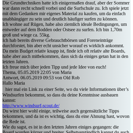
Die Grundtechniken hatte ich einigermaßen drauf, aber der Sommer
war dann recht schnell vorbei und die Surfschule zu. Ich spiele jetzt
mit dem Gedanken mir eigenes Material zu kaufen, um da einfach
unabhängiger zu sein und deutlich häufiger surfen zu können.
Ich wohne auf Rügen, habe also ziemlich ideale Bedingungen, um
entweder auf dem Bodden oder Ostsee zu surfen. Ich bin 1,70m
groß und wiege ca. 55kg.
Ich hab bereits diverse Gebrauchtbörsen und Foreneinträge
durchforstet, bin aber echt unsicher worauf es wirklich ankommt.
Da mein Budget relativ knapp ist, finde ich oft relativ alte Boards,
habe aber auch mitbekommen, dass sich da einiges getan hat in den
letzten Jahren.
Ich freue mich über jeden Tipp und jede Idee von euch!
Thema, 05.05.2019 22:05 von Maria
Antwort, 06.05.2019 09:53 von Old Rob
Hallo Maria
hier mal ein Link zu einer Seite, wo du viele Informationen über’s
Windsurfen bekommst, so dass du deine Kenntnisse ausbauen
kannst:
http://www.windsurf-scout.de/
Du wirst hier wohl einige, teilweise auch gegensätzliche Tipps
bekommen, und da ist es wichtig, dass du eine Ahnung hast, wovon
die Rede ist.
Wie du sagst, es ist in den letzten Jahren einiges gegangen: die
Board wurden kürzer und breiter. Selbstverständlich kannst du auch