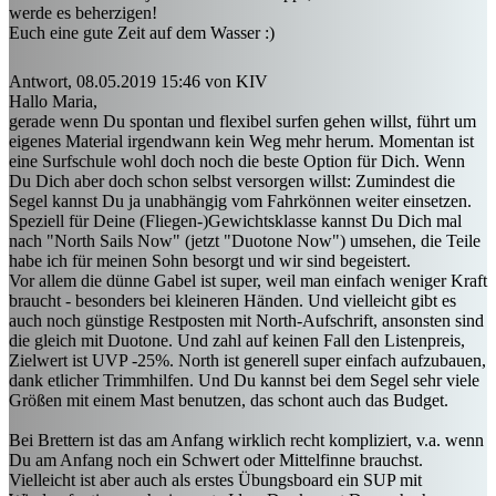
werde es beherzigen!
Euch eine gute Zeit auf dem Wasser :)
Antwort, 08.05.2019 15:46 von KIV
Hallo Maria,
gerade wenn Du spontan und flexibel surfen gehen willst, führt um
eigenes Material irgendwann kein Weg mehr herum. Momentan ist
eine Surfschule wohl doch noch die beste Option für Dich. Wenn
Du Dich aber doch schon selbst versorgen willst: Zumindest die
Segel kannst Du ja unabhängig vom Fahrkönnen weiter einsetzen.
Speziell für Deine (Fliegen-)Gewichtsklasse kannst Du Dich mal
nach "North Sails Now" (jetzt "Duotone Now") umsehen, die Teile
habe ich für meinen Sohn besorgt und wir sind begeistert.
Vor allem die dünne Gabel ist super, weil man einfach weniger Kraft
braucht - besonders bei kleineren Händen. Und vielleicht gibt es
auch noch günstige Restposten mit North-Aufschrift, ansonsten sind
die gleich mit Duotone. Und zahl auf keinen Fall den Listenpreis,
Zielwert ist UVP -25%. North ist generell super einfach aufzubauen,
dank etlicher Trimmhilfen. Und Du kannst bei dem Segel sehr viele
Größen mit einem Mast benutzen, das schont auch das Budget.
Bei Brettern ist das am Anfang wirklich recht kompliziert, v.a. wenn
Du am Anfang noch ein Schwert oder Mittelfinne brauchst.
Vielleicht ist aber auch als erstes Übungsboard ein SUP mit