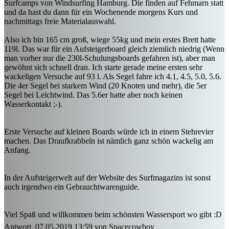
Surfcamps von Windsurfing Hamburg. Die finden auf Fehmarn statt
und da hast du dann für ein Wochenende morgens Kurs und
nachmittags freie Materialauswahl.
Also ich bin 165 cm groß, wiege 55kg und mein erstes Brett hatte
119l. Das war für ein Aufsteigerboard gleich ziemlich niedrig (Wenn
man vorher nur die 230l-Schulungsboards gefahren ist), aber man
gewöhnt sich schnell dran. Ich starte gerade meine ersten sehr
wackeligen Versuche auf 93 l. Als Segel fahre ich 4.1, 4.5, 5.0, 5.6.
Die 4er Segel bei starkem Wind (20 Knoten und mehr), die 5er
Segel bei Leichtwind. Das 5.6er hatte aber noch keinen
Wasserkontakt ;-).
Erste Versuche auf kleinen Boards würde ich in einem Stehrevier
machen. Das Draufkrabbeln ist nämlich ganz schön wackelig am
Anfang.
In der Aufsteigerwelt auf der Website des Surfmagazins ist sonst
auch irgendwo ein Gebrauchtwarenguide.
Viel Spaß und willkommen beim schönsten Wassersport wo gibt :D
Antwort, 07.05.2019 13:59 von Spacecowboy