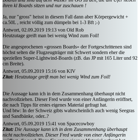
ihren kl Boards sitzen und nur zuschauen !
Ja, nur "gross" heisst in diesem Fall dann aber Körpergewicht +
ca.50L , reicht völlig zum dümpeln bei 1-3 Bft ;-)
Antwort, 02.09.2019 19:13 von Old Rob
Heutzutage greift man bei wenig Wind zum Foil!
Die angesprochenen «grossen Boards» der Fortgeschrittenen sind
höchst selten die Flugzeugträger mit Schwert sondern eher die
speziellen Super-Lightwind-Boards (zB. das JP mit 165 Liter und 92
cm Breite).
Antwort, 05.09.2019 15:16 von KIV
Zitat:
Heutzutage greift man bei wenig Wind zum Foil!
Die Aussage kann ich in dem Zusammenhang überhaupt nicht
nachvollziehen. Dieser Fred wurde von einer Anfängerin eröffnet,
die nach Tipps für erstes eigenes Material gefragt hat.
Und btw: In der Schweiz gibts wahrscheinlich auch wenig Seegras
und Sandbänke, oder..?
Antwort, 05.09.2019 15:41 von Spacecowboy
Zitat:
Die Aussage kann ich in dem Zusammenhang überhaupt
nicht nachvollziehen. Dieser Fred wurde von einer Anfängerin