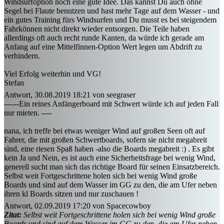
Windsurfoption noch eine gute Idee. Das kannst Du auch ohne
Segel bei Flaute benutzen und hast mehr Tage auf dem Wasser - und
ein gutes Training fürs Windsurfen und Du musst es bei steigendem
Fahrkönnen nicht direkt wieder entsorgen. Die Teile haben
allerdings oft auch recht runde Kanten, da würde ich gerade am
Anfang auf eine Mittelfinnen-Option Wert legen um Abdrift zu
verhindern.
Viel Erfolg weiterhin und VG!
Stefan
Antwort, 30.08.2019 18:21 von seegraser
------Ein reines Anfängerboard mit Schwert würde ich auf jeden Fall
nur mieten. ----
nana, ich treffe bei etwas weniger Wind auf großen Seen oft auf
Fahrer, die mit großen Schwertboards, sofern sie nicht megabreit
sind, eine riesen Spaß haben -also die Boards megabreit :) . Es gibt
kein Ja und Nein, es ist auch eine Sicherheitsfrage bei wenig Wind,
generell sucht man sich das richtige Board für seinen Einsatzbereich.
Selbst weit Fortgeschrittene holen sich bei wenig Wind große
Boards und sind auf dem Wasser im GG zu den, die am Ufer neben
ihren kl Boards sitzen und nur zuschauen !
Antwort, 02.09.2019 17:20 von Spacecowboy
Zitat:
Selbst weit Fortgeschrittene holen sich bei wenig Wind große
Boards und sind auf dem Wasser im GG zu den, die am Ufer neben