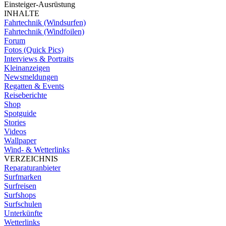
Einsteiger-Ausrüstung
INHALTE
Fahrtechnik (Windsurfen)
Fahrtechnik (Windfoilen)
Forum
Fotos (Quick Pics)
Interviews & Portraits
Kleinanzeigen
Newsmeldungen
Regatten & Events
Reiseberichte
Shop
Spotguide
Stories
Videos
Wallpaper
Wind- & Wetterlinks
VERZEICHNIS
Reparaturanbieter
Surfmarken
Surfreisen
Surfshops
Surfschulen
Unterkünfte
Wetterlinks