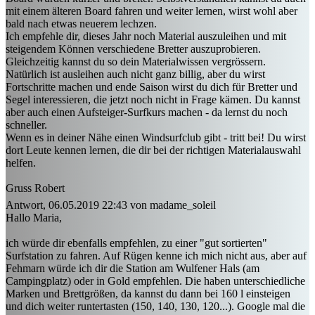
mit einem älteren Board fahren und weiter lernen, wirst wohl aber
bald nach etwas neuerem lechzen.
Ich empfehle dir, dieses Jahr noch Material auszuleihen und mit
steigendem Können verschiedene Bretter auszuprobieren.
Gleichzeitig kannst du so dein Materialwissen vergrössern.
Natürlich ist ausleihen auch nicht ganz billig, aber du wirst
Fortschritte machen und ende Saison wirst du dich für Bretter und
Segel interessieren, die jetzt noch nicht in Frage kämen. Du kannst
aber auch einen Aufsteiger-Surfkurs machen - da lernst du noch
schneller.
Wenn es in deiner Nähe einen Windsurfclub gibt - tritt bei! Du wirst
dort Leute kennen lernen, die dir bei der richtigen Materialauswahl
helfen.
Gruss Robert
Antwort, 06.05.2019 22:43 von madame_soleil
Hallo Maria,
ich würde dir ebenfalls empfehlen, zu einer "gut sortierten"
Surfstation zu fahren. Auf Rügen kenne ich mich nicht aus, aber auf
Fehmarn würde ich dir die Station am Wulfener Hals (am
Campingplatz) oder in Gold empfehlen. Die haben unterschiedliche
Marken und Brettgrößen, da kannst du dann bei 160 l einsteigen
und dich weiter runtertasten (150, 140, 130, 120...). Google mal die