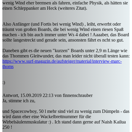
wenig Wind eher bremsen als fahren, einfache Physik, als hätten sie
einen Schleppanker am Heck (weiteres Zitat).
Also Anfänger (und Fortis bei wenig Wind) , leiht, erwerbt oder
träumt von großen Boards, die bei wenig Wind einen riesen Spaß
machen - ich bin auch immer unter Ws 4 dabei ! Aaaaber, das Board
sollte langestreckt und gerade sein, ansonsten fährt es ncht so gut.
Daneben gibt es die neuen "kurzen" Boards unter 2,9 m Länge wie
das Thommen Gleitwunder, das man leider nicht überall testen kann:
https://www.surf-magazin.de/aufsteiger/material/interview-marc-
thoms
:)
Antwort, 15.09.2019 22:13 von finnenschrauber
Ja, stimme ich zu,
und Spacecowboy, 50 l mehr sind viel zu wenig zum Dümpeln - das
wird dann eher eine Wackelbrettnummer für die
Wirbelsäulenmuskulatur :) . Ich stand dann gerne auf Naish Kailua
250 !