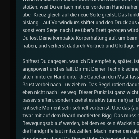
stoßen, weil Du einfach mit der vorderen Hand näher
über Kreuz gleich auf die neue Seite greifst. Das fun
bislang - auf Vorwindkurs shiftet und den Druck aus
sonst vom Segel nach Lee über's Brett gezogen würde
Du löst Deine kompakte Körperhaltung auf, um beim 
haben, und verlierst dadurch Vortrieb und Gleitlage,
Shiftest Du dagegen, was ich Dir empfehle, später, i
angepowert und es fällt Dir mit Deiner Technik schne
alten hinteren Hand unter die Gabel an den Mast fas
Brust vorbei nach Luv ziehen. Das Segel rotiert dadur
eben nicht nach Lee weg. Dieser Punkt ist ganz wichti
passiv shiften, sondern ziehst es aktiv (und nah) an 
kritische Moment sehr schnell vorbei ist. Übe das (a
zwar mit auf dem Board montierten Rigg. Das muss e
Bewegungsablauf werden, bei dem es kein Wackeln od
die Handgriffe laut mitzuzählen. Mach immer den gl
Variationen, damit Du Deiner Rübe Gelegenheit gibs