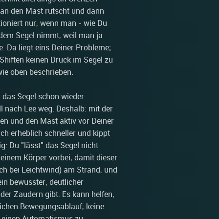
 an den Mast rutscht und dann
ktioniert nur, wenn man - wie Du
 dem Segel nimmt, weil man ja
. Da liegt eins Deiner Probleme;
Shiften keinen Druck im Segel zu
 wie oben beschrieben.
st das Segel schon wieder
ll nach Lee weg. Deshalb: mit der
sen und den Mast aktiv vor Deiner
ch erheblich schneller und kippt
g: Du "lässt" das Segel nicht
Deinem Körper vorbei, damit dieser
uch bei Leichtwind) am Strand, und
in bewusster, deutlicher
er Zaudern gibt. Es kann helfen,
eichen Bewegungsablauf, keine
t, einen Automatismus zu