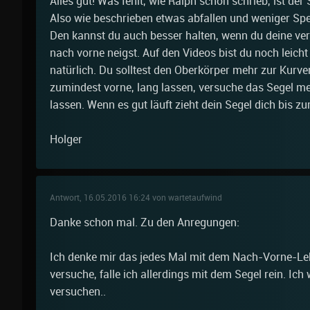
Alles gut! Was fehlt, wie Ralph schon schrieb, ist der 
Also wie beschrieben etwas abfallen und weniger Spe
Den kannst du auch besser halten, wenn du deine ver
nach vorne neigst. Auf den Videos bist du noch leich
natürlich. Du solltest den Oberkörper mehr zur Kurve
zumindest vorne, lang lassen, versuche das Segel m
lassen. Wenn es gut läuft zieht dein Segel dich bis z
Holger
Antwort, 16.05.2016 16:24 von wartetaufwind
Danke schon mal. Zu den Anregungen:
Ich denke mir das jedes Mal mit dem Nach-Vorne-Le
versuche, falle ich allerdings mit dem Segel rein. Ic
versuchen..