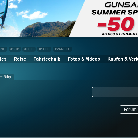
ING
#SUP
#FOIL
#SURF
#VANLIFE
ies
Reise
Fahrtechnik
Fotos & Videos
Kaufen & Ver
enötigt
Forum 