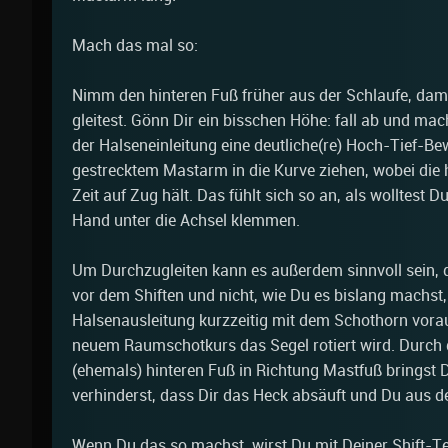
Mach das mal so:
Nimm den hinteren Fuß früher aus der Schlaufe, damit
gleitest. Gönn Dir ein bisschen Höhe: fall ab und ma
der Halseneinleitung eine deutliche(re) Hoch-Tief-B
gestrecktem Mastarm in die Kurve ziehen, wobei die 
Zeit auf Zug hält. Das fühlt sich so an, als wolltest D
Hand unter die Achsel klemmen.
Um Durchzugleiten kann es außerdem sinnvoll sein, 
vor dem Shiften und nicht, wie Du es bislang machst,
Halsenausleitung kurzzeitig mit dem Schothorn vorau
neuem Raumschotkurs das Segel rotiert wird. Durch 
(ehemals) hinteren Fuß in Richtung Mastfuß bringst
verhinderst, dass Dir das Heck absäuft und Du aus de
Wenn Du das so machst, wirst Du mit Deiner Shift-Te