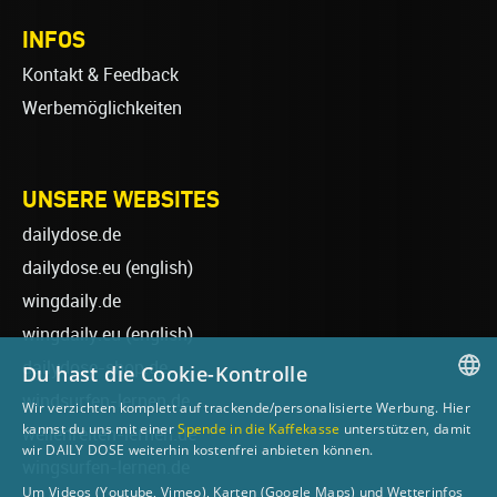
INFOS
Kontakt & Feedback
Werbemöglichkeiten
UNSERE WEBSITES
dailydose.de
dailydose.eu
(english)
wingdaily.de
wingdaily.eu
(english)
dailydose-shop.de
Du hast die Cookie-Kontrolle
windsurfen-lernen.de
Wir verzichten komplett auf trackende/personalisierte Werbung. Hier
GERMAN
kannst du uns mit einer
Spende in die Kaffekasse
unterstützen, damit
wellenreiten-lernen.de
wir DAILY DOSE weiterhin kostenfrei anbieten können.
ENGLISH
wingsurfen-lernen.de
Um Videos (Youtube, Vimeo), Karten (Google Maps) und Wetterinfos