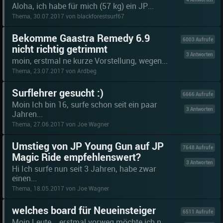
Aloha, ich habe für mich (57 kg) ein JP...
Thema, 30.07.2017 von blackforestsurf67
Bekomme Gaastra Remedy 6.9
6003 Aufrufe
nicht richtig getrimmt
3 Antworten
moin, erstmal ne kurze Vorstellung, wegen...
Thema, 23.07.2017 von Ardbeg
Surflehrer gesucht :)
6666 Aufrufe
Moin Ich bin 16, surfe schon seit ein paar
3 Antworten
Jahren...
Thema, 27.06.2017 von Joe Wagner
Umstieg von JP Young Gun auf JP
7648 Aufrufe
Magic Ride empfehlenswert?
3 Antworten
Hi Ich surfe nun seit 3 Jahren, habe zwar
einen...
Thema, 18.05.2017 von Joe Wagner
welches board für Neueinsteiger
6511 Aufrufe
Moin Leute, ..erstmal vorweg möchte ich n