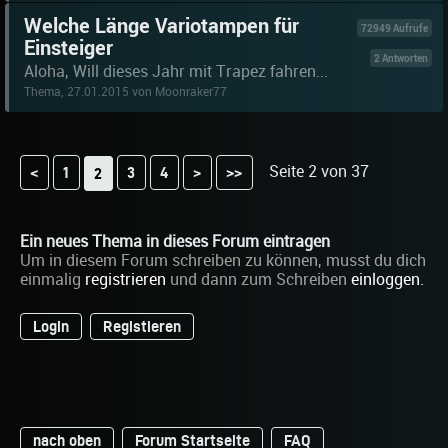
Welche Länge Variotampen für
72949 Aufrufe
Einsteiger
2 Antworten
Aloha, Will dieses Jahr mit Trapez fahren...
Thema, 27.01.2015 von Moonraker77
Seite 2 von 37
<
1
3
4
>
>>
2
Ein neues Thema in dieses Forum eintragen
Um in diesem Forum schreiben zu können, musst du dich
einmalig
registrieren
und dann zum Schreiben
einloggen
.
Login
Registieren
nach oben
Forum Startseite
FAQ