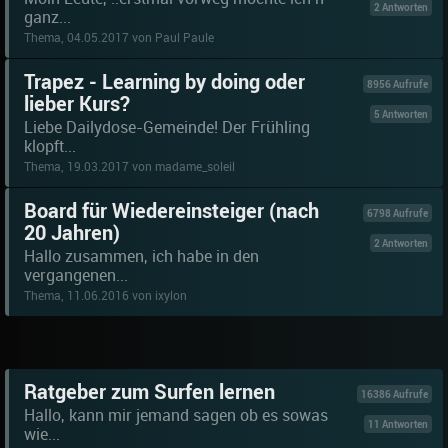
2 Antworten
ganz...
Thema, 04.05.2017 von Paul Paule
Trapez - Learning by doing oder
8956 Aufrufe
lieber Kurs?
5 Antworten
Liebe Dailydose-Gemeinde! Der Frühling
klopft...
Thema, 19.03.2017 von madame_soleil
Board für Wiedereinsteiger (nach
6798 Aufrufe
20 Jahren)
2 Antworten
Hallo zusammen, ich habe in den
vergangenen...
Thema, 11.06.2016 von ixylon
Ratgeber zum Surfen lernen
16386 Aufrufe
Hallo, kann mir jemand sagen ob es sowas
11 Antworten
wie...