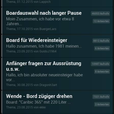
Thema, 01.12.2015 von Lappich
Boardauswahl nach langer Pause
46053 Aufrufe
Moin Zusammen, ich habe vor etwa 8
12 Antworten
Jahren...
Thema, 17.10.2015 von BuergerLars
Board für Wiedereinsteiger
8812 Aufrufe
Hallo zusammen, Ich habe 1981 meinen...
6 Antworten
Thema, 23.09.2015 von GuidoJ1964
Anfänger fragen zur Aussrüstung
10987 Aufrufe
u.s.w.
8 Antworten
Hallo, ich bin absoluter neueinsteiger habe
vor...
Thema, 30.08.2015 von Dragonh3art
Wende - Bord zügiger drehen
7321 Aufrufe
Board: "Caribic 365" mit 220 Liter ...
2 Antworten
Thema, 23.08.2015 von ekke