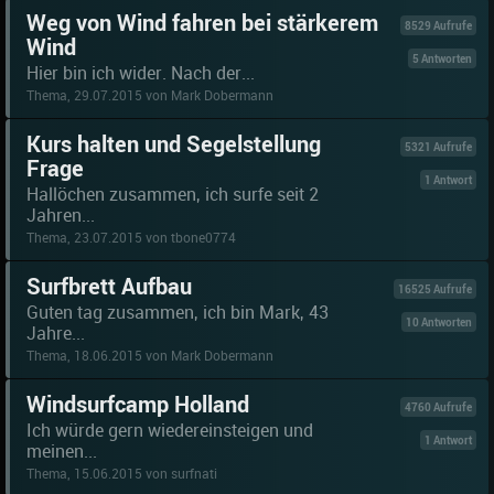
Weg von Wind fahren bei stärkerem
8529 Aufrufe
Wind
5 Antworten
Hier bin ich wider. Nach der...
Thema, 29.07.2015 von Mark Dobermann
Kurs halten und Segelstellung
5321 Aufrufe
Frage
1 Antwort
Hallöchen zusammen, ich surfe seit 2
Jahren...
Thema, 23.07.2015 von tbone0774
Surfbrett Aufbau
16525 Aufrufe
Guten tag zusammen, ich bin Mark, 43
10 Antworten
Jahre...
Thema, 18.06.2015 von Mark Dobermann
Windsurfcamp Holland
4760 Aufrufe
Ich würde gern wiedereinsteigen und
1 Antwort
meinen...
Thema, 15.06.2015 von surfnati