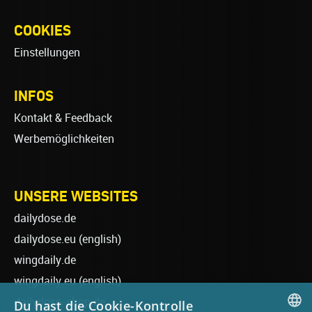
COOKIES
Einstellungen
INFOS
Kontakt & Feedback
Werbemöglichkeiten
UNSERE WEBSITES
dailydose.de
dailydose.eu
(english)
wingdaily.de
wingdaily.eu
(english)
dailydose-shop.de
Du hast die Cookie-Kontrolle