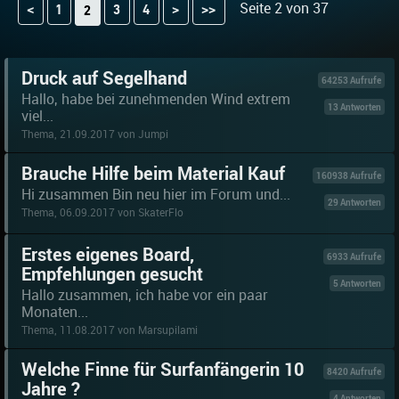
Seite 2 von 37
<
1
3
4
>
>>
2
Druck auf Segelhand
64253 Aufrufe
Hallo, habe bei zunehmenden Wind extrem
13 Antworten
viel...
Thema, 21.09.2017 von Jumpi
Brauche Hilfe beim Material Kauf
160938 Aufrufe
Hi zusammen Bin neu hier im Forum und...
29 Antworten
Thema, 06.09.2017 von SkaterFlo
Erstes eigenes Board,
6933 Aufrufe
Empfehlungen gesucht
5 Antworten
Hallo zusammen, ich habe vor ein paar
Monaten...
Thema, 11.08.2017 von Marsupilami
Welche Finne für Surfanfängerin 10
8420 Aufrufe
Jahre ?
4 Antworten