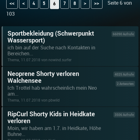
Seite 6 von
<<
<
4
5
7
8
>
>>
6
103
Sportbekleidung (Schwerpunkt
66090 Aufrufe
Wassersport)
ich bin auf der Suche nach Kontakten in
Bereichen...
Thema, 11.07.2018 von nowind.surfer
Neoprene Shorty verloren
4025 Aufrufe
Walchensee
2 Antworten
Ich Trottel hab wahrscheinlich mein Neo
am...
Thema, 11.07.2018 von pbwild
RipCurl Shorty Kids in Heidkate
3506 Aufrufe
verloren
Moin, wir haben am 1.7. in Heidkate, Höhe
Buhne...