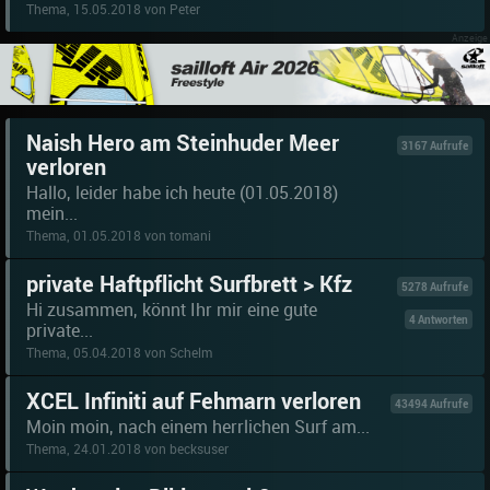
Thema, 15.05.2018 von Peter
Naish Hero am Steinhuder Meer
3167 Aufrufe
verloren
Hallo, leider habe ich heute (01.05.2018)
mein...
Thema, 01.05.2018 von tomani
private Haftpflicht Surfbrett > Kfz
5278 Aufrufe
Hi zusammen, könnt Ihr mir eine gute
4 Antworten
private...
Thema, 05.04.2018 von Schelm
XCEL Infiniti auf Fehmarn verloren
43494 Aufrufe
Moin moin, nach einem herrlichen Surf am...
Thema, 24.01.2018 von becksuser