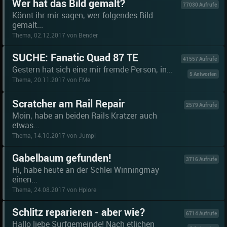
Wer hat das Bild gemalt?
77030 Aufrufe
Könnt ihr mir sagen, wer folgendes Bild
gemalt...
Thema, 02.12.2017 von Bender
SUCHE: Fanatic Quad 87 TE
41557 Aufrufe
Gestern hat sich eine mir fremde Person, in...
5 Antworten
Thema, 20.11.2017 von FMe
Scratcher am Rail Repair
2579 Aufrufe
Moin, habe an beiden Rails Kratzer auch
etwas...
Thema, 14.10.2017 von Jumpi
Gabelbaum gefunden!
3716 Aufrufe
Hi, habe heute an der Schlei Winningmay
einen...
Thema, 24.08.2017 von Hplore
Schlitz reparieren - aber wie?
6714 Aufrufe
Hallo liebe Surfgemeinde! Nach etlichen