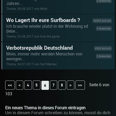
6 Antworten
Jahren...
Thema, 06.08.2017 von Wind
Wo Lagert Ihr eure Surfboards ?
58509 Aufrufe
Ich brauche wieder platzt in der Wohnung xd
4 Antworten
(lebe...
Thema, 02.08.2017 von love the game
Verbotsrepublik Deutschland
4383 Aufrufe
Moin, immer mehr werden Menschen von
2 Antworten
wenigen...
Thema, 04.07.2017 von Surf Maniac
Seite 6 von
<<
<
4
5
7
8
>
>>
6
103
Ein neues Thema in dieses Forum eintragen
Um in diesem Forum schreiben zu können, musst du dich