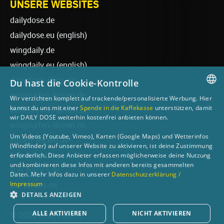
UNSERE WEBSITES
dailydose.de
dailydose.eu
(english)
wingdaily.de
wingdaily.eu
(english)
dailydose-shop.de
Du hast die Cookie-Kontrolle
windsurfen-lernen.de
Wir verzichten komplett auf trackende/personalisierte Werbung. Hier
GERMAN
kannst du uns mit einer
Spende in die Kaffekasse
unterstützen, damit
wellenreiten-lernen.de
wir DAILY DOSE weiterhin kostenfrei anbieten können.
ENGLISH
wingsurfen-lernen.de
Um Videos (Youtube, Vimeo), Karten (Google Maps) und Wetterinfos
surfen-lernen.de
(Windfinder) auf unserer Website zu aktivieren, ist deine Zustimmung
foilsurfen.de
erforderlich. Diese Anbieter erfassen möglicherweise deine Nutzung
und kombinieren diese Infos mit anderen bereits gesammelten
sup-basics.de
Daten. Mehr Infos dazu in unserer
Datenschutzerklärung /
Impressum
ski-basics.de
DETAILS ANZEIGEN
ALLE AKTIVIEREN
NICHT AKTIVIEREN
© 2026 DAILY DOSE