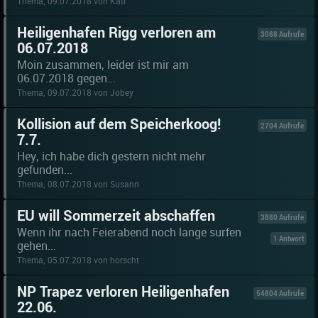
Thema, 09.07.2018 von Kati
Heiligenhafen Rigg verloren am
3088 Aufrufe
06.07.2018
Moin zusammen, leider ist mir am
06.07.2018 gegen...
Thema, 09.07.2018 von Jobey
Kollision auf dem Speicherkoog!
2704 Aufrufe
7.7.
Hey, ich habe dich gestern nicht mehr
gefunden...
Thema, 08.07.2018 von Susann
EU will Sommerzeit abschaffen
3880 Aufrufe
Wenn ihr nach Feierabend noch lange surfen
1 Antwort
gehen...
Thema, 05.07.2018 von horscht
NP Trapez verloren Heiligenhafen
54804 Aufrufe
22.06.