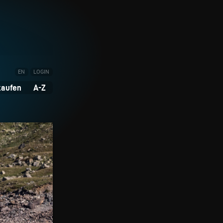
EN
LOGIN
kaufen
A-Z