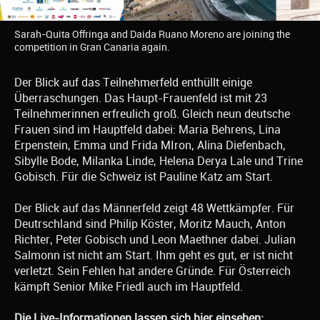
Sarah-Quita Offringa and Daida Ruano Moreno are joining the
competition in Gran Canaria again.
Der Blick auf das Teilnehmerfeld enthüllt einige
Überraschungen. Das Haupt-Frauenfeld ist mit 23
Teilnehmerinnen erfreulich groß. Gleich neun deutsche
Frauen sind im Hauptfeld dabei: Maria Behrens, Lina
Erpenstein, Emma und Frida MIron, Alina Diefenbach,
Sibylle Bode, Milanka Linde, Helena Derya Lale und Trine
Gobisch. Für die Schweiz ist Pauline Katz am Start.
Der Blick auf das Männerfeld zeigt 48 Wettkämpfer. Für
Deutrschland sind Philip Köster, Moritz Mauch, Anton
Richter, Peter Gobisch und Leon Maethner dabei. Julian
Salmonn ist nicht am Start. Ihm geht es gut, er ist nicht
verletzt. Sein Fehlen hat andere Gründe. Für Österreich
kämpft Senior Mike Friedl auch im Hauptfeld.
Die Live-Informationen lassen sich hier einsehen: