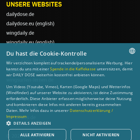
UNSERE WEBSITES
dailydose.de
dailydose.eu
(english)
wingdaily.de
wingdaily.eu
(english)
dailydose-shop.de
Du hast die Cookie-Kontrolle
windsurfen-lernen.de
Wir verzichten komplett auf trackende/personalisierte Werbung. Hier
GERMAN
kannst du uns mit einer
Spende in die Kaffekasse
unterstützen, damit
wellenreiten-lernen.de
wir DAILY DOSE weiterhin kostenfrei anbieten können.
ENGLISH
wingsurfen-lernen.de
Um Videos (Youtube, Vimeo), Karten (Google Maps) und Wetterinfos
surfen-lernen.de
(Windfinder) auf unserer Website zu aktivieren, ist deine Zustimmung
foilsurfen.de
erforderlich. Diese Anbieter erfassen möglicherweise deine Nutzung
und kombinieren diese Infos mit anderen bereits gesammelten
sup-basics.de
Daten. Mehr Infos dazu in unserer
Datenschutzerklärung /
Impressum
ski-basics.de
DETAILS ANZEIGEN
ALLE AKTIVIEREN
NICHT AKTIVIEREN
© 2026 DAILY DOSE