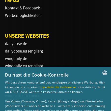
Kontakt & Feedback
Werbemöglichkeiten
UNSERE WEBSITES
dailydose.de
dailydose.eu
(english)
wingdaily.de
wingdaily.eu
(english)
dailydose-shop.de
Du hast die Cookie-Kontrolle
windsurfen-lernen.de
Wir verzichten komplett auf trackende/personalisierte Werbung. Hier
GERMAN
kannst du uns mit einer
Spende in die Kaffekasse
unterstützen, damit
wellenreiten-lernen.de
wir DAILY DOSE weiterhin kostenfrei anbieten können.
ENGLISH
wingsurfen-lernen.de
Um Videos (Youtube, Vimeo), Karten (Google Maps) und Wetterinfos
surfen-lernen.de
(Windfinder) auf unserer Website zu aktivieren, ist deine Zustimmung
foilsurfen.de
erforderlich. Diese Anbieter erfassen möglicherweise deine Nutzung