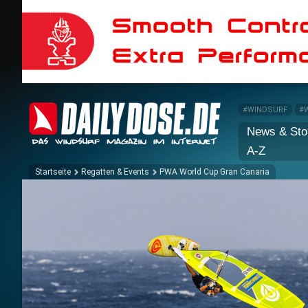
#WINDSURF
#
News & Sto
A-Z
Startseite
Regatten & Events
PWA World Cup Gran Canaria