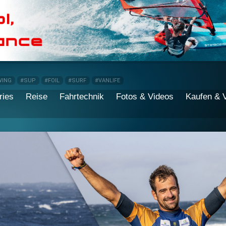
WING
#SUP
#FOIL
#SURF
#VANLIFE
ries
Reise
Fahrtechnik
Fotos & Videos
Kaufen & 