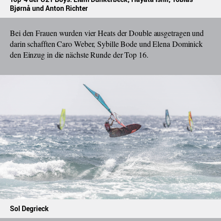
Bjørnå und Anton Richter
Bei den Frauen wurden vier Heats der Double ausgetragen und
darin schafften Caro Weber, Sybille Bode und Elena Dominick
den Einzug in die nächste Runde der Top 16.
Sol Degrieck