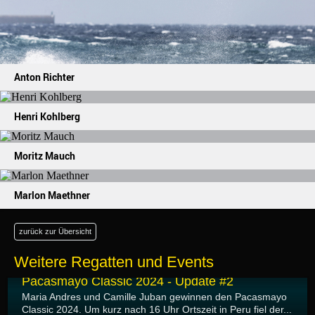
Anton Richter
Henri Kohlberg
Moritz Mauch
Marlon Maethner
zurück zur Übersicht
Weitere Regatten und Events
14.08.2024
Pacasmayo Classic 2024 - Update #2
Maria Andres und Camille Juban gewinnen den Pacasmayo
Classic 2024. Um kurz nach 16 Uhr Ortszeit in Peru fiel der...