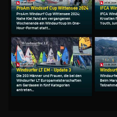
24.06.2024
24.06.2024
ProAm Windsurf Cup Wittensee 2024
IFCA Wi
ProAm Windsurf Cup Wittensee 2024:
IFCA Wind
Nahe Kiel fand am vergangenen
Kroatien 
Wochenende ein Windsurfcup im One-
Youth, Jun
Hour-Format statt...
15.06.2024
13.06.2024
Windsurfer LT EM - Update 3
Windsurf
Die 203 Männer und Frauen, die bei den
Windsurfe
Windsurfer LT Europameisterschaften
Beim Mara
am Gardasee in fünf Kategorien
Teilnehmer
antreten...