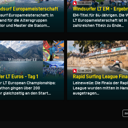
19.06.2024
ndsurf Europameisterschaft
Windsurfer LT EM - Ergeb
surf Europameisterschaft: In
EM-Titel für 84-Jährigen. Die 
fand für die Altersgruppen
LT Europameisterschaft ist in
ior und Master die Slalom...
zahlreichen Titeln zu Ende...
12.06.2024
er LT Euros - Tag 1
Rapid Surfing League Fina
r LT European Championships:
Leinewelle: Die Finals der Rap
thon gingen über 200
League wurden mitten in Han
 gleichzeitig an den Start...
ausgetragen...
zu