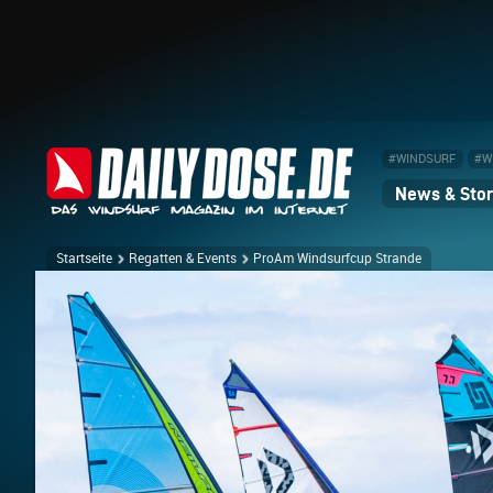
#WINDSURF
#W
News & Stor
Startseite
Regatten & Events
ProAm Windsurfcup Strande