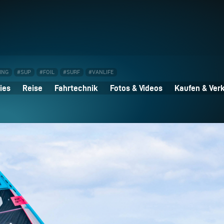
ING
#SUP
#FOIL
#SURF
#VANLIFE
ies
Reise
Fahrtechnik
Fotos & Videos
Kaufen & Ver