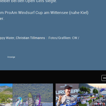
iber bei den Open Girls siegte.
eim ProAm Windsurf Cup am Wittensee (nahe Kiel)
er.
ppy Water,
Christian Tillmanns
|
Fotos/Grafiken: CW /
zu