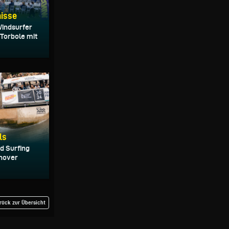
nisse
Windsurfer
 Torbole mit
ls
id Surfing
nover
rück zur Übersicht