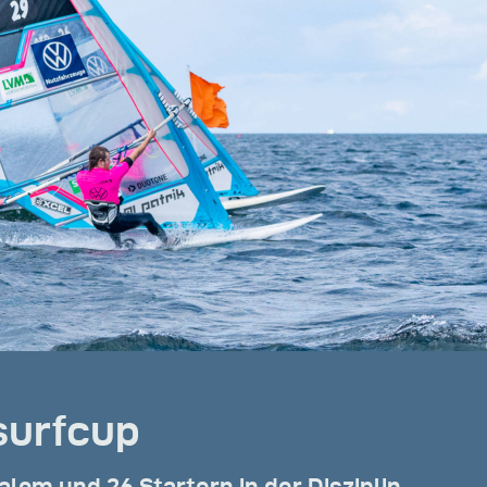
urfcup
lalom und 26 Startern in der Disziplin