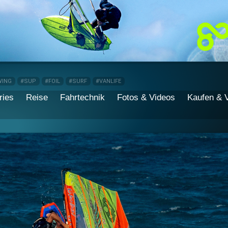
WING
#SUP
#FOIL
#SURF
#VANLIFE
ries
Reise
Fahrtechnik
Fotos & Videos
Kaufen & 