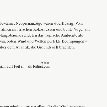
dewanne, Neoprenanzüge waren überflüssig. Vom
almen mit frischen Kokosnüssen und bunte Vögel am
 Mangobäume rundeten das tropische Ambiente ab.
war, boten Wind und Wellen perfekte Bedingungen –
 über dem Atlantik, die Groundswell brachten.
aren windig, was vor allem für die Windsportarten