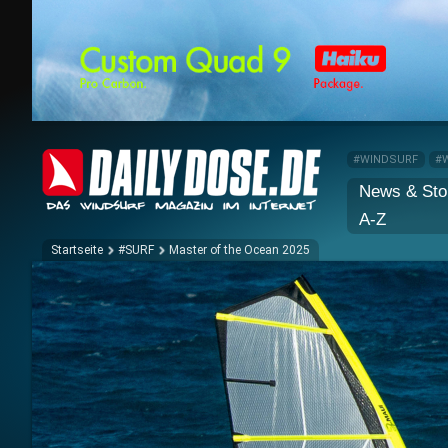
#WINDSURF
#
News & Sto
A-Z
Startseite
#SURF
Master of the Ocean 2025