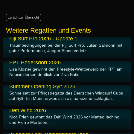
zurück zur Übersicht
Weitere Regatten und Events
10.06.2026
Fiji Surf Pro 2026 - Update 1
Traumbedingungen bei der Fiji Surf Pro. Julian Salmonn mit
guter Performance, Jaeger Stone verletzt...
08.06.2026
FPT Podersdorf 2026
Lisa Kloster gewinnt den Freestyle-Wettbewerb der FPT am
Neusieldersee deutlich vor Ziva Batis...
26.05.2026
Summer Opening Sylt 2026
Sonne satt zur Pfingstregatta des Deutschen Windsurf Cups
auf Sylt. Ein Mann erwies sich als nahezu unschlagbar...
18.05.2026
Défi Wind 2026
Nico Prien gewinnt das Défi Wind 2026 vor Matteo Iachino
und Pierre Mortefon...
03.05.2026