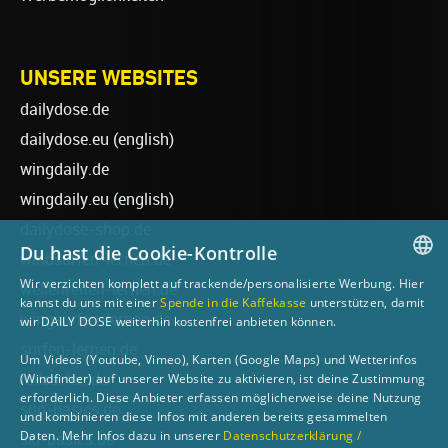
UNSERE WEBSITES
dailydose.de
dailydose.eu
(english)
wingdaily.de
wingdaily.eu
(english)
dailydose-shop.de
Du hast die Cookie-Kontrolle
windsurfen-lernen.de
Wir verzichten komplett auf trackende/personalisierte Werbung. Hier
wellenreiten-lernen.de
GERMAN
kannst du uns mit einer
Spende in die Kaffekasse
unterstützen, damit
wingsurfen-lernen.de
wir DAILY DOSE weiterhin kostenfrei anbieten können.
ENGLISH
surfen-lernen.de
Um Videos (Youtube, Vimeo), Karten (Google Maps) und Wetterinfos
foilsurfen.de
(Windfinder) auf unserer Website zu aktivieren, ist deine Zustimmung
erforderlich. Diese Anbieter erfassen möglicherweise deine Nutzung
sup-basics.de
und kombinieren diese Infos mit anderen bereits gesammelten
Daten. Mehr Infos dazu in unserer
Datenschutzerklärung /
ski-basics.de