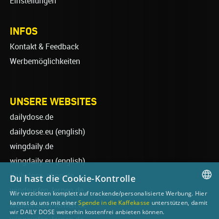
Einstellungen
INFOS
Kontakt & Feedback
Werbemöglichkeiten
UNSERE WEBSITES
dailydose.de
dailydose.eu
(english)
wingdaily.de
wingdaily.eu
(english)
dailydose-shop.de
Du hast die Cookie-Kontrolle
windsurfen-lernen.de
Wir verzichten komplett auf trackende/personalisierte Werbung. Hier
GERMAN
kannst du uns mit einer
Spende in die Kaffekasse
unterstützen, damit
wellenreiten-lernen.de
wir DAILY DOSE weiterhin kostenfrei anbieten können.
ENGLISH