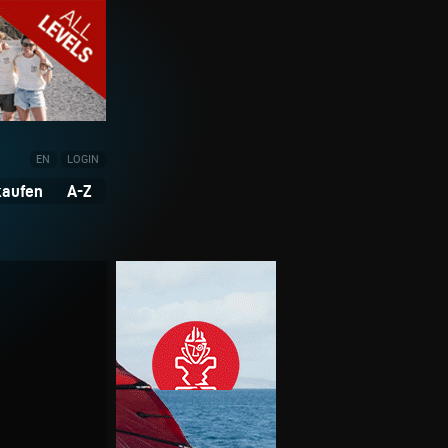
EN
LOGIN
kaufen
A-Z