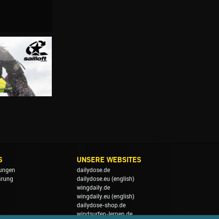
S
UNSERE WEBSITES
ungen
dailydose.de
ärung
dailydose.eu
(english)
wingdaily.de
wingdaily.eu
(english)
dailydose-shop.de
windsurfen-lernen.de