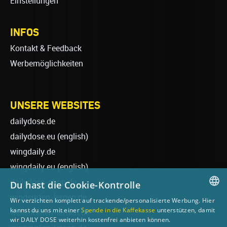
Einstellungen
INFOS
Kontakt & Feedback
Werbemöglichkeiten
UNSERE WEBSITES
dailydose.de
dailydose.eu
(english)
wingdaily.de
wingdaily.eu
(english)
dailydose-shop.de
Du hast die Cookie-Kontrolle
windsurfen-lernen.de
Wir verzichten komplett auf trackende/personalisierte Werbung. Hier
GERMAN
kannst du uns mit einer
Spende in die Kaffekasse
unterstützen, damit
wellenreiten-lernen.de
wir DAILY DOSE weiterhin kostenfrei anbieten können.
ENGLISH