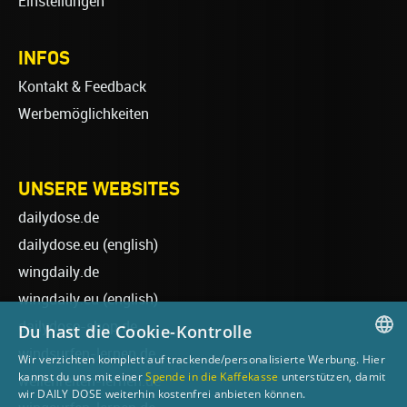
Einstellungen
INFOS
Kontakt & Feedback
Werbemöglichkeiten
UNSERE WEBSITES
dailydose.de
dailydose.eu
(english)
wingdaily.de
wingdaily.eu
(english)
dailydose-shop.de
Du hast die Cookie-Kontrolle
windsurfen-lernen.de
Wir verzichten komplett auf trackende/personalisierte Werbung. Hier
GERMAN
kannst du uns mit einer
Spende in die Kaffekasse
unterstützen, damit
wellenreiten-lernen.de
wir DAILY DOSE weiterhin kostenfrei anbieten können.
ENGLISH