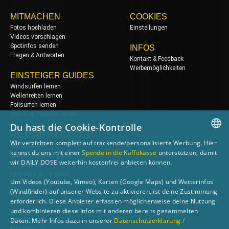
MITMACHEN
COOKIES
Fotos hochladen
Einstellungen
Videos vorschlagen
Spotinfos senden
INFOS
Fragen & Antworten
Kontakt & Feedback
Werbemöglichkeiten
EINSTEIGER GUIDES
Windsurfen lernen
Wellenreiten lernen
Foilsurfen lernen
Stand-up Paddeln lernen
Du hast die Cookie-Kontrolle
UNSERE WEBSITES
Wir verzichten komplett auf trackende/personalisierte Werbung. Hier
dailydose.de
GERMAN
kannst du uns mit einer
Spende in die Kaffekasse
unterstützen, damit
dailydose.eu
(english)
wir DAILY DOSE weiterhin kostenfrei anbieten können.
wingdaily.de
ENGLISH
wingdaily.eu
(english)
Um Videos (Youtube, Vimeo), Karten (Google Maps) und Wetterinfos
dailydose-shop.de
(Windfinder) auf unserer Website zu aktivieren, ist deine Zustimmung
windsurfen-lernen.de
erforderlich. Diese Anbieter erfassen möglicherweise deine Nutzung
wellenreiten-lernen.de
und kombinieren diese Infos mit anderen bereits gesammelten
wingsurfen-lernen.de
surfen-lernen.de
Daten. Mehr Infos dazu in unserer
Datenschutzerklärung /
foilsurfen.de