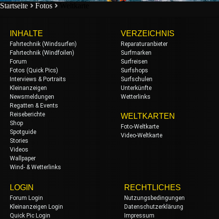
Startseite
Fotos
Weltkarte
INHALTE
VERZEICHNIS
Fahrtechnik (Windsurfen)
Reparaturanbieter
Fahrtechnik (Windfoilen)
Surfmarken
Forum
Surfreisen
Fotos (Quick Pics)
Surfshops
Interviews & Portraits
Surfschulen
Kleinanzeigen
Unterkünfte
Newsmeldungen
Wetterlinks
Regatten & Events
Reiseberichte
WELTKARTEN
Shop
Foto-Weltkarte
Spotguide
Video-Weltkarte
Stories
Videos
Wallpaper
Wind- & Wetterlinks
LOGIN
RECHTLICHES
Forum Login
Nutzungsbedingungen
Kleinanzeigen Login
Datenschutzerklärung
Quick Pic Login
Impressum