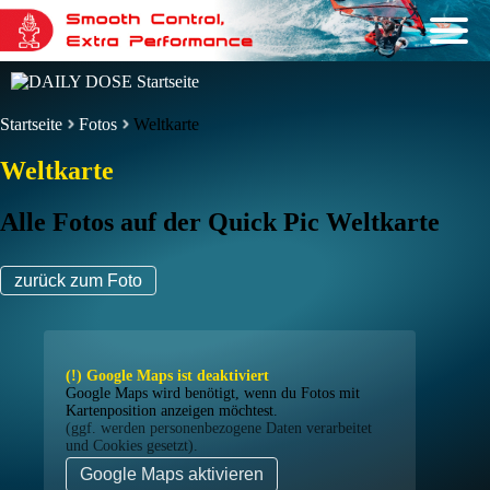
Startseite
Fotos
Weltkarte
Weltkarte
Alle Fotos auf der Quick Pic Weltkarte
zurück zum Foto
(!) Google Maps ist deaktiviert
Google Maps wird benötigt, wenn du Fotos mit
Kartenposition anzeigen möchtest.
(ggf. werden personen­bezogene Daten verarbeitet
und Cookies gesetzt).
Google Maps aktivieren