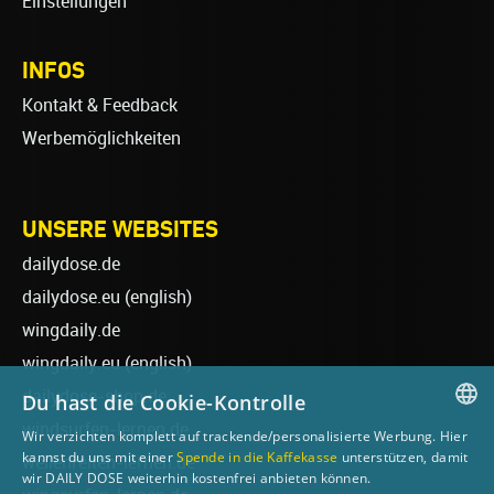
Einstellungen
INFOS
Kontakt & Feedback
Werbemöglichkeiten
UNSERE WEBSITES
dailydose.de
dailydose.eu
(english)
wingdaily.de
wingdaily.eu
(english)
dailydose-shop.de
Du hast die Cookie-Kontrolle
windsurfen-lernen.de
Wir verzichten komplett auf trackende/personalisierte Werbung. Hier
GERMAN
kannst du uns mit einer
Spende in die Kaffekasse
unterstützen, damit
wellenreiten-lernen.de
wir DAILY DOSE weiterhin kostenfrei anbieten können.
ENGLISH