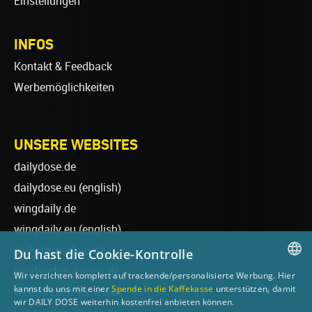
Einstellungen
INFOS
Kontakt & Feedback
Werbemöglichkeiten
UNSERE WEBSITES
dailydose.de
dailydose.eu
(english)
wingdaily.de
wingdaily.eu
(english)
dailydose-shop.de
Du hast die Cookie-Kontrolle
windsurfen-lernen.de
Wir verzichten komplett auf trackende/personalisierte Werbung. Hier
GERMAN
kannst du uns mit einer
Spende in die Kaffekasse
unterstützen, damit
wellenreiten-lernen.de
wir DAILY DOSE weiterhin kostenfrei anbieten können.
ENGLISH