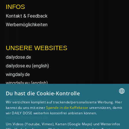
INFOS
Kontakt & Feedback
Werbemöglichkeiten
UNSERE WEBSITES
dailydose.de
dailydose.eu
(english)
wingdaily.de
wingdaily.eu
(english)
dailydose-shop.de
Du hast die Cookie-Kontrolle
windsurfen-lernen.de
Wir verzichten komplett auf trackende/personalisierte Werbung. Hier
GERMAN
kannst du uns mit einer
Spende in die Kaffekasse
unterstützen, damit
wellenreiten-lernen.de
wir DAILY DOSE weiterhin kostenfrei anbieten können.
ENGLISH
wingsurfen-lernen.de
Um Videos (Youtube, Vimeo), Karten (Google Maps) und Wetterinfos
surfen-lernen.de